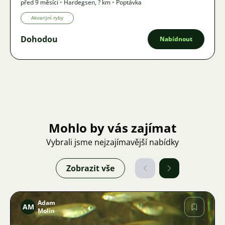
před 9 měsíci
•
Hardegsen
,
? km
•
Poptávka
Akvarijní ryby
Dohodou
Nabídnout
Mohlo by vás zajímat
Vybrali jsme nejzajímavější nabídky
Zobrazit vše
Adam
AM
Molin