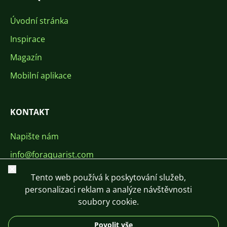
Úvodní stránka
Inspirace
Magazín
Mobilní aplikace
KONTAKT
Napište nám
info@foraquarist.com
Zavřít
+420 603 449 602
Tento web používá k poskytování služeb,
personalizaci reklam a analýze návštěvnosti
soubory cookie.
Povolit vše