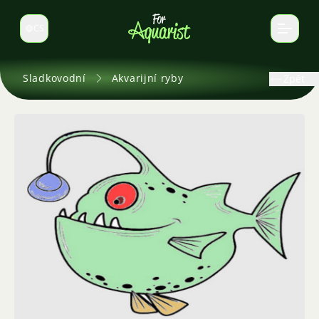
CS
Select language
Sladkovodní
Akvarijní ryby
Zpět