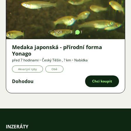
Obrázek
2458
3
1
Medaka japonská - přírodní forma
Yonago
před 7 hodinami
•
Český Těšín
,
? km
•
Nabídka
Akvarijní ryby
Obě
Dohodou
Chci koupit
INZERÁTY