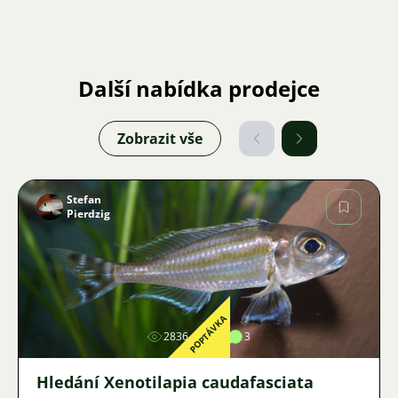
Další nabídka prodejce
Zobrazit vše
Stefan
Pierdzig
Obrázek
POPTÁVKA
2836
4
3
Hledání Xenotilapia caudafasciata