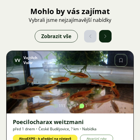
Mohlo by vás zajímat
Vybrali jsme nejzajímavější nabídky
Zobrazit vše
Vojtěch
VV
Voltr
Obrázek
111
1
1
Poecilocharax weitzmani
před 1 dnem
•
České Budějovice
,
? km
•
Nabídka
AkvaEXPO - k předání na výstavě
Akvarijní ryby