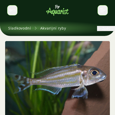
CS
Select language
Sladkovodní
Akvarijní ryby
Zpět