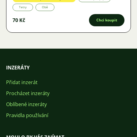
Tetry
Obě
70 Kč
Chci koupit
INZERÁTY
Přidat inzerát
Procházet inzeráty
Oblíbené inzeráty
Pravidla používání