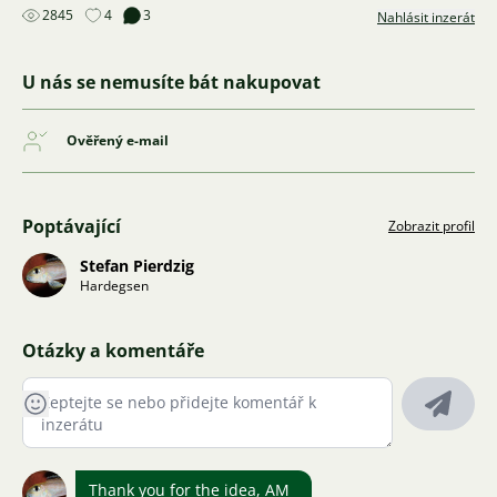
2845
4
3
Nahlásit inzerát
U nás se nemusíte bát nakupovat
Ověřený e-mail
Poptávající
Zobrazit profil
Stefan Pierdzig
Hardegsen
Otázky a komentáře
Thank you for the idea, AM