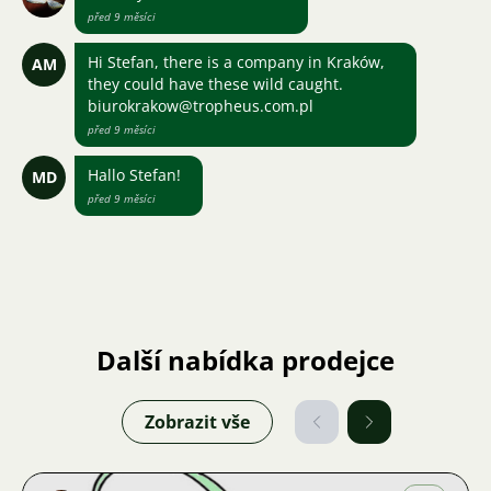
před 9 měsíci
Hi Stefan, there is a company in Kraków,
AM
they could have these wild caught.
biurokrakow@tropheus.com.pl
před 9 měsíci
Hallo Stefan!
MD
před 9 měsíci
Další nabídka prodejce
Zobrazit vše