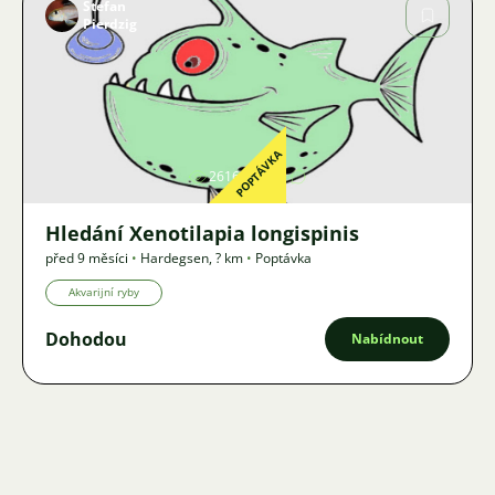
Stefan
Pierdzig
Obrázek
POPTÁVKA
2616
3
Hledání Xenotilapia longispinis
před 9 měsíci
•
Hardegsen
,
? km
•
Poptávka
Akvarijní ryby
Dohodou
Nabídnout