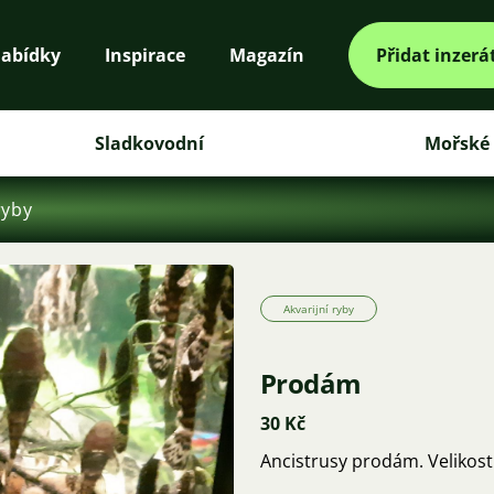
abídky
Inspirace
Magazín
Přidat inzerá
Sladkovodní
Mořské
ryby
Akvarijní ryby
Prodám
30 Kč
Ancistrusy prodám. Velikost