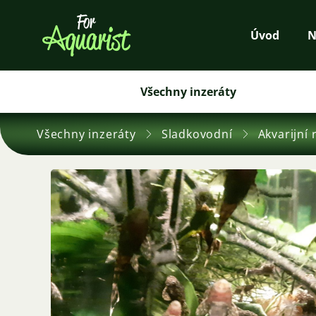
Úvod
N
Všechny inzeráty
Všechny inzeráty
Sladkovodní
Akvarijní 