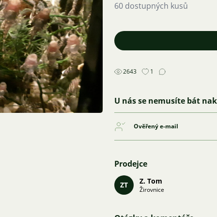
60 dostupných kusů
2643
1
U nás se nemusíte bát na
Ověřený e-mail
Prodejce
Z. Tom
ZT
Žirovnice