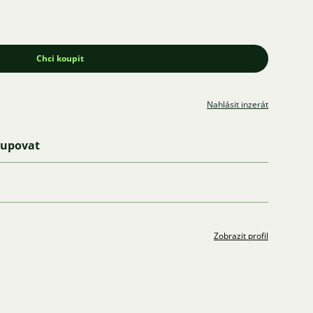
Chci koupit
Nahlásit inzerát
kupovat
Zobrazit profil