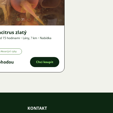
Obrázek
31
citrus zlatý
d 15 hodinami
•
Lány
,
? km
•
Nabídka
Akvarijní ryby
ohodou
Chci koupit
KONTAKT