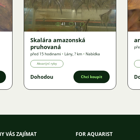
Obrázek
41
1
Skalára amazonská
an
pruhovaná
pře
před 15 hodinami
•
Lány
,
? km
•
Nabídka
Akvarijní ryby
Dohodou
D
Chci koupit
Y VÁS ZAJÍMAT
FOR AQUARIST