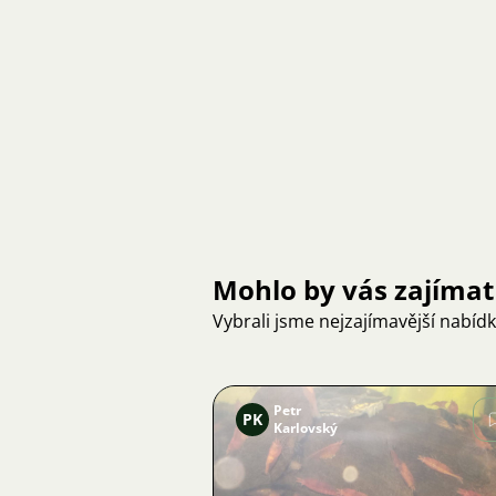
Mohlo by vás zajímat
Vybrali jsme nejzajímavější nabíd
Petr
PK
Karlovský