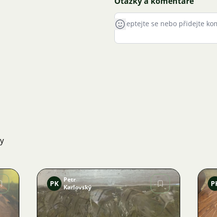
Otázky a komentáře
ky
Petr
PK
P
Karlovský