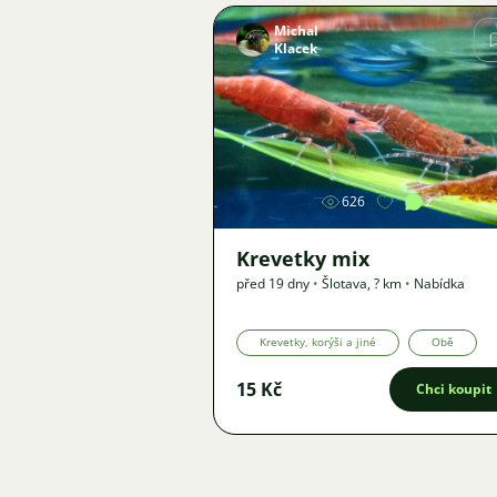
Michal
Klacek
Obrázek
626
2
Krevetky mix
před 19 dny
•
Šlotava
,
? km
•
Nabídka
Krevetky, korýši a jiné
Obě
15 Kč
Chci koupit