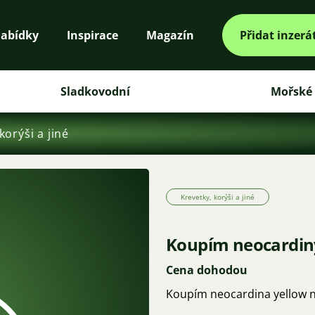
abídky
Inspirace
Magazín
Přidat inzerá
Sladkovodní
Mořské
korýši a jiné
Krevetky, korýši a jiné
Koupím neocardin
Cena dohodou
Koupím neocardina yellow n