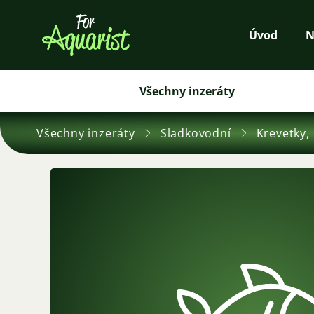
Úvod
N
Všechny inzeráty
Všechny inzeráty
Sladkovodní
Krevetky, 