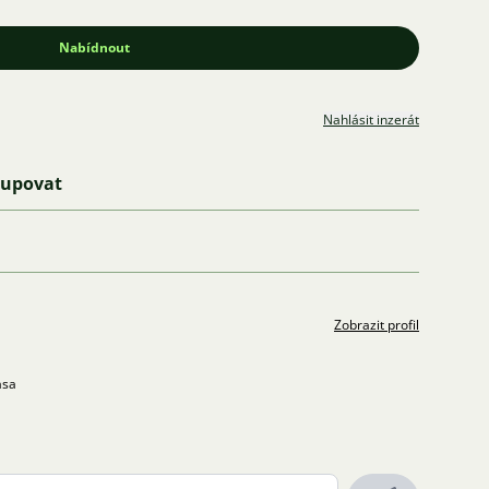
Nabídnout
Nahlásit inzerát
kupovat
Zobrazit profil
asa