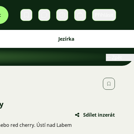
t
Přihlásit
Soukromé zprávy
Košík
Jezírka
Zpět
y
Sdílet inzerát
ebo red cherry. Ústí nad Labem