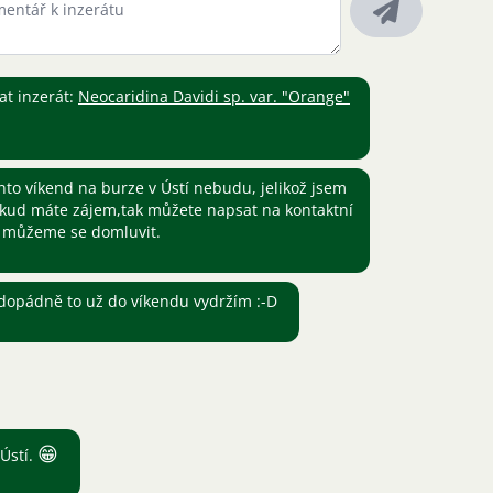
t inzerát:
Neocaridina Davidi sp. var. "Orange"
to víkend na burze v Ústí nebudu, jelikož jsem
okud máte zájem,tak můžete napsat na kontaktní
a můžeme se domluvit.
ždopádně to už do víkendu vydržím :-D
😁
 Ústí.