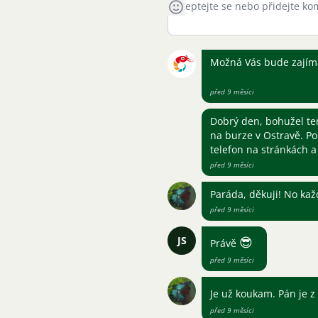
Možná Vás bude zajíma
před 9 měsíci
Dobrý den, bohužel ten
na burze v Ostravě. P
telefon na stránkách 
před 9 měsíci
Paráda, děkuji! No ka
před 9 měsíci
JS
😎
Právě
před 9 měsíci
Je už koukam. Pán je z
před 9 měsíci