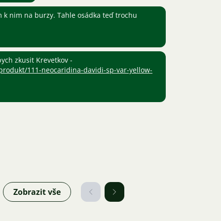
m k nim na burzy. Tahle osádka teď trochu
ych zkusit Krevetkov -
rodukt/111-neocaridina-davidi-sp-var-yellow-
Zobrazit vše