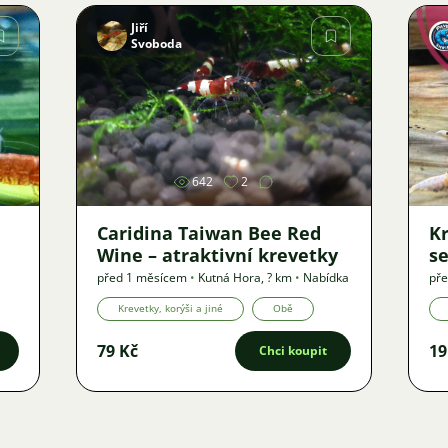
Jiří
Svoboda
Obrázek
642
2
Caridina Taiwan Bee Red
Kr
Wine – atraktivní krevetky
se
před 1 měsícem
•
Kutná Hora
,
? km
•
Nabídka
pře
Krevetky, korýši a jiné
Obě
79 Kč
19
Chci koupit