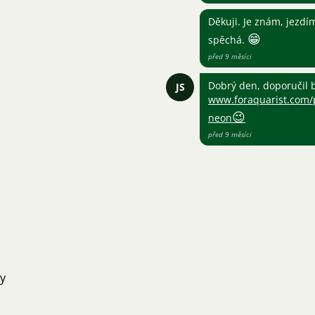
Děkuji. Je znám, jezdí
😁
spěchá.
před 9 měsíci
Dobrý den, doporučil b
JS
www.foraquarist.com/p
😉
neon
před 9 měsíci
ky