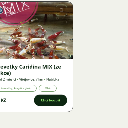
Pavel
Šmajcl
Obrázek
1017
evetky Caridina MIX (ze
kce)
d 2 měsíci
•
Vitějovice
,
? km
•
Nabídka
Krevetky, korýši a jiné
Obě
 Kč
Chci koupit