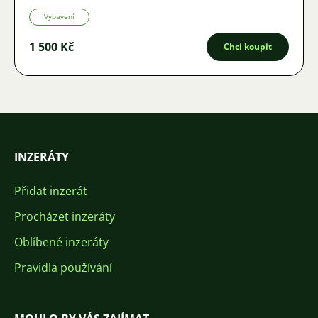
Vybavení
1 500 Kč
Chci koupit
INZERÁTY
Přidat inzerát
Procházet inzeráty
Oblíbené inzeráty
Pravidla používání