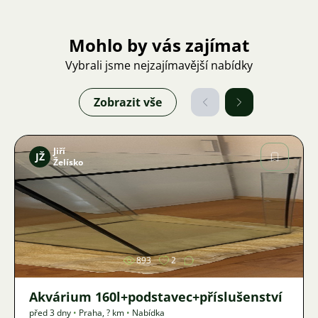
Mohlo by vás zajímat
Vybrali jsme nejzajímavější nabídky
Zobrazit vše
Jiří
JŽ
Želísko
Obrázek
893
2
Akvárium 160l+podstavec+příslušenství
před 3 dny
•
Praha
,
? km
•
Nabídka