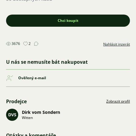
Chci koupit
3676
2
Nahlásit inzerát
U nás se nemusíte bát nakupovat
Ověřený e-mail
Prodejce
Zobrazit profil
Dirk vom Sondern
DVS
Witten
Otázky a komentáře