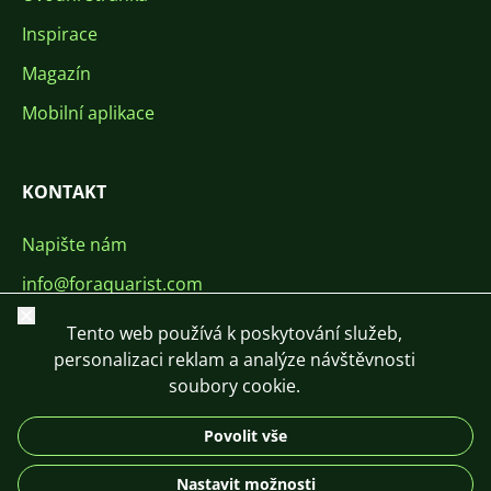
Inspirace
Magazín
Mobilní aplikace
KONTAKT
Napište nám
info@foraquarist.com
Zavřít
+420 603 449 602
Tento web používá k poskytování služeb,
personalizaci reklam a analýze návštěvnosti
soubory cookie.
Povolit vše
CS
SK
EN
PL
DE
Nastavit možnosti