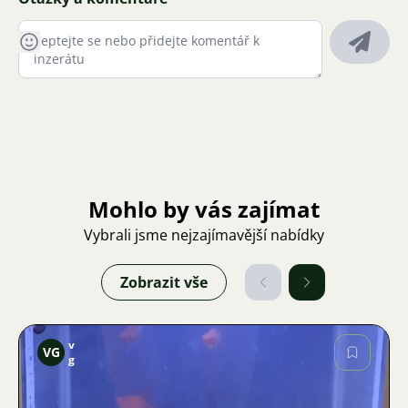
Mohlo by vás zajímat
Vybrali jsme nejzajímavější nabídky
Zobrazit vše
v
VG
g