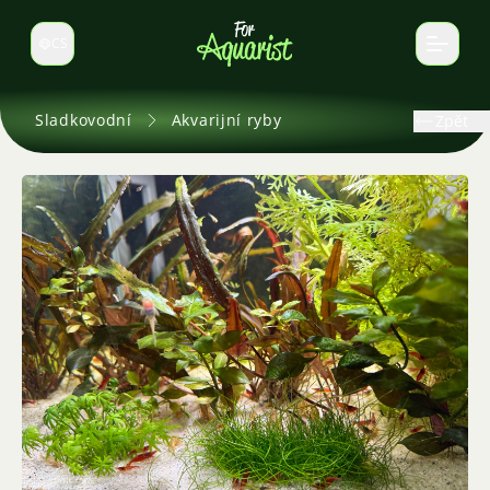
CS
Select language
Sladkovodní
Akvarijní ryby
Zpět