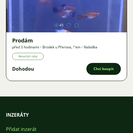
Obrázek
45
Prodám
před 3 hodinami
•
Brodek u Přerova
,
? km
•
Nabídka
Akvarijní ryby
Dohodou
Chci koupit
INZERÁTY
Přidat inzerát