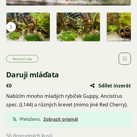
Akvarijní ryby
Daruji mláďata
€0
Sdílet inzerát
Nabízím mnoho mladých rybiček Guppy, Ancistrus
spec. (L144) a různých krevet (mimo jiné Red Cherry).
Přeloženo.
Zobrazit originál
50 dostupných kusů