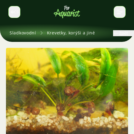
CS
Select language
Sladkovodní
Krevetky, korýši a jiné
Zpět