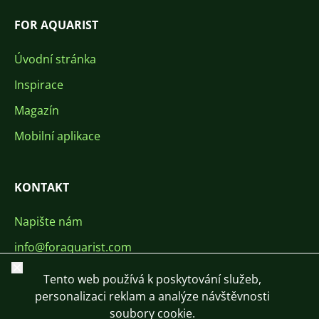
FOR AQUARIST
Úvodní stránka
Inspirace
Magazín
Mobilní aplikace
KONTAKT
Napište nám
info@foraquarist.com
Zavřít
+420 603 449 602
Tento web používá k poskytování služeb,
personalizaci reklam a analýze návštěvnosti
soubory cookie.