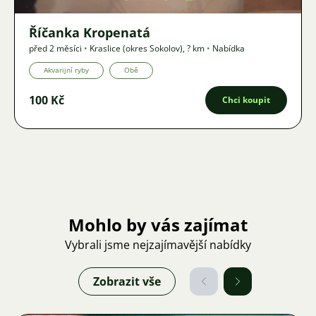
Říčanka Kropenatá
před 2 měsíci
•
Kraslice (okres Sokolov)
,
? km
•
Nabídka
Akvarijní ryby
Obě
100 Kč
Chci koupit
Mohlo by vás zajímat
Vybrali jsme nejzajímavější nabídky
Zobrazit vše