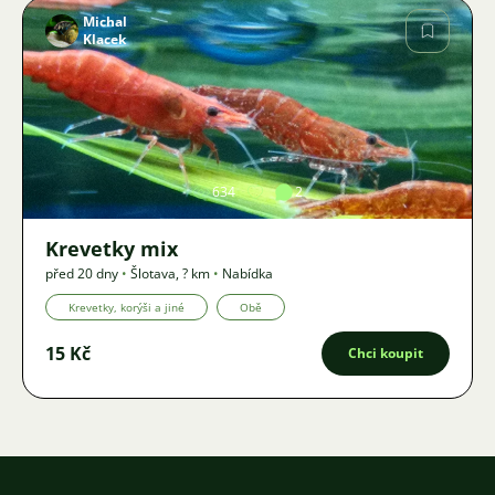
Michal
Klacek
Obrázek
634
2
Krevetky mix
před 20 dny
•
Šlotava
,
? km
•
Nabídka
Krevetky, korýši a jiné
Obě
15 Kč
Chci koupit