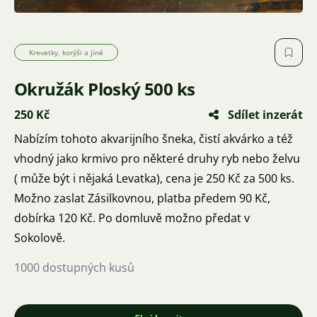
Krevetky, korýši a jiné
Okružák Ploský 500 ks
250 Kč
Sdílet inzerát
Nabízím tohoto akvarijního šneka, čistí akvárko a též
vhodný jako krmivo pro některé druhy ryb nebo želvu
( může být i nějaká Levatka), cena je 250 Kč za 500 ks.
Možno zaslat Zásilkovnou, platba předem 90 Kč,
dobírka 120 Kč. Po domluvě možno předat v
Sokolově.
1000 dostupných kusů