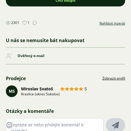
Chci koupit
2301
1
Nahlásit inzerát
U nás se nemusíte bát nakupovat
Ověřený e-mail
Prodejce
Zobrazit profil
Miroslav Svatoš
5
MS
Kraslice (okres Sokolov)
Otázky a komentáře