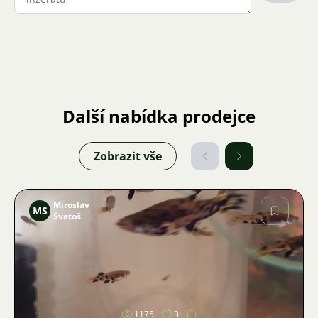
Další nabídka prodejce
Zobrazit vše
Miroslav
MS
Svatoš
Obrázek
1175
3