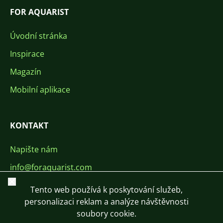
FOR AQUARIST
Úvodní stránka
Inspirace
Magazín
Mobilní aplikace
KONTAKT
Napište nám
info@foraquarist.com
Zavřít
+420 603 449 602
Tento web používá k poskytování služeb,
personalizaci reklam a analýze návštěvnosti
soubory cookie.