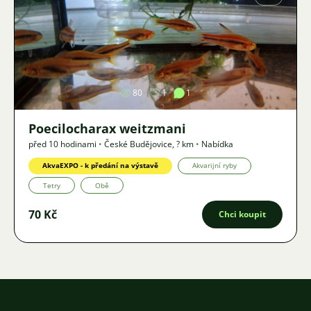
Obrázek
80
1
1
Poecilocharax weitzmani
před 10 hodinami
•
České Budějovice
,
? km
•
Nabídka
AkvaEXPO - k předání na výstavě
Akvarijní ryby
Tetry
Obě
70 Kč
Chci koupit