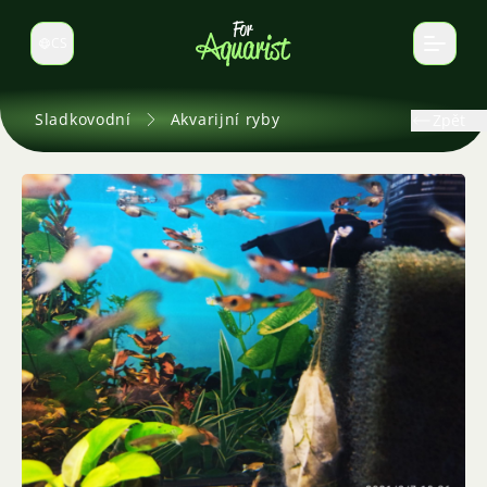
CS
Select language
Sladkovodní
Akvarijní ryby
Zpět