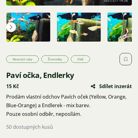
Akvarijní ryby
Živorodky
Obě
Paví očka, Endlerky
15 Kč
Sdílet inzerát
Prodám vlastní odchov Pavích oček (Yellow, Orange,
Blue-Orange) a Endlerek - mix barev.
Pouze osobní odběr, neposílám.
50 dostupných kusů