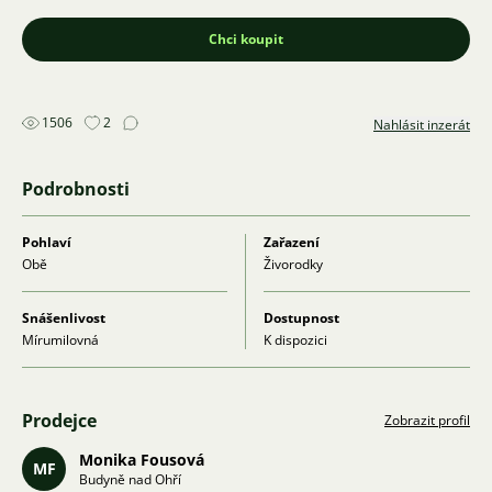
Chci koupit
1506
2
Nahlásit inzerát
Podrobnosti
Pohlaví
Zařazení
Obě
Živorodky
Snášenlivost
Dostupnost
Mírumilovná
K dispozici
Prodejce
Zobrazit profil
Monika Fousová
MF
Budyně nad Ohří