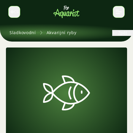
CS
Select language
Sladkovodní
Akvarijní ryby
Zpět