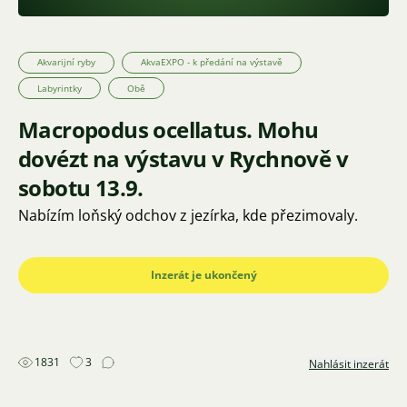
Akvarijní ryby
AkvaEXPO - k předání na výstavě
Labyrintky
Obě
Macropodus ocellatus. Mohu
dovézt na výstavu v Rychnově v
sobotu 13.9.
Nabízím loňský odchov z jezírka, kde přezimovaly.
Inzerát je ukončený
1831
3
Nahlásit inzerát