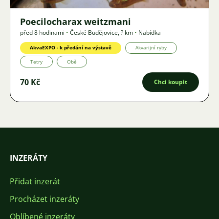
Poecilocharax weitzmani
před 8 hodinami
•
České Budějovice
,
? km
•
Nabídka
AkvaEXPO - k předání na výstavě
Akvarijní ryby
Tetry
Obě
70 Kč
Chci koupit
INZERÁTY
Přidat inzerát
Procházet inzeráty
Oblíbené inzeráty