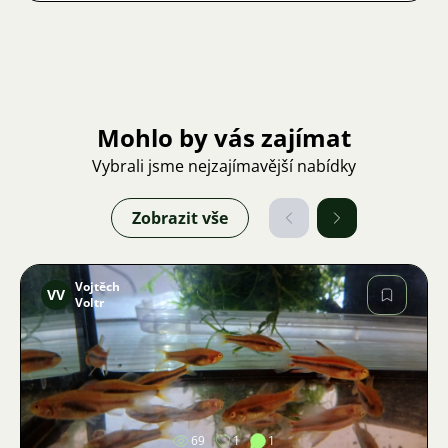
Mohlo by vás zajímat
Vybrali jsme nejzajímavější nabídky
Zobrazit vše
Vojtěch
VV
Voltr
Obrázek
69
1
1