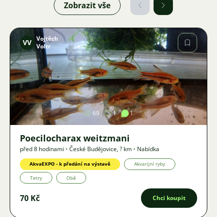
Zobrazit vše
Vojtěch
VV
Voltr
Obrázek
69
1
1
Poecilocharax weitzmani
před 8 hodinami
•
České Budějovice
,
? km
•
Nabídka
AkvaEXPO - k předání na výstavě
Akvarijní ryby
Tetry
Obě
70 Kč
Chci koupit