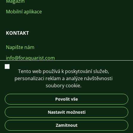
Magazín
Mobilní aplikace
KONTAKT
Napište nám
info@foraquarist.com
Zavřít
+420 603 449 602
Tento web používá k poskytování služeb,
personalizaci reklam a analýze návštěvnosti
soubory cookie.
Povolit vše
CS
SK
EN
PL
DE
Nastavit možnosti
© 2026 For Aquarist
Zamítnout