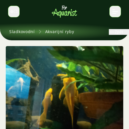
CS
Select language
Sladkovodní
Akvarijní ryby
Zpět