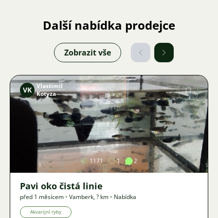
Další nabídka prodejce
Zobrazit vše
Vlastimil
VK
Kotyza
Obrázek
1171
1
2
Pavi oko čistá linie
před 1 měsícem
•
Vamberk
,
? km
•
Nabídka
Akvarijní ryby