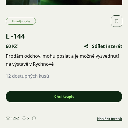
Akvarijní ryby
L -144
60 Kč
Sdílet inzerát
Prodám odchov, mohu poslat a je možné vyzvednutí
na výstavě v Rychnově
12 dostupných kusů
Chci koupit
1262
5
Nahlásit inzerát