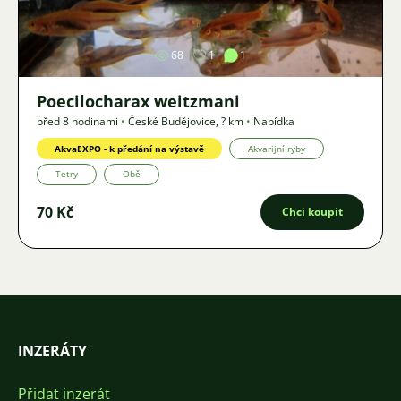
68
1
1
Poecilocharax weitzmani
před 8 hodinami
•
České Budějovice
,
? km
•
Nabídka
AkvaEXPO - k předání na výstavě
Akvarijní ryby
Tetry
Obě
70 Kč
Chci koupit
INZERÁTY
Přidat inzerát