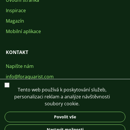
Úvodní stránka
Inspirace
Magazín
Mobilní aplikace
KONTAKT
Napište nám
info@foraquarist.com
Zavřít
+420 603 449 602
Tento web používá k poskytování služeb,
personalizaci reklam a analýze návštěvnosti
soubory cookie.
Povolit vše
CS
SK
EN
PL
DE
Nastavit možnosti