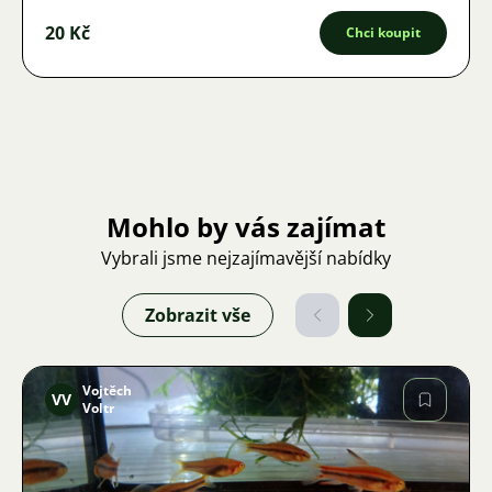
20 Kč
Chci koupit
Mohlo by vás zajímat
Vybrali jsme nejzajímavější nabídky
Zobrazit vše
Vojtěch
VV
Voltr
Obrázek