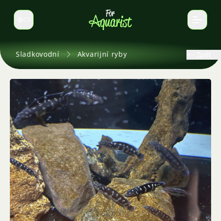
CS
Select language
Sladkovodní
Akvarijní ryby
Zpět