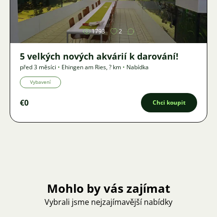
1793
2
5 velkých nových akvárií k darování!
před 3 měsíci
•
Ehingen am Ries
,
? km
•
Nabídka
Vybavení
€0
Chci koupit
Mohlo by vás zajímat
Vybrali jsme nejzajímavější nabídky