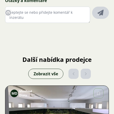
Otázky a komentáře
Další nabídka prodejce
Zobrazit vše
Manfred
MD
Dietz
Obrázek