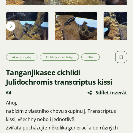
Akvarijní ryby
Cichlidy a cichlidky
Obě
Tanganjikasee cichlidi
Julidochromis transcriptus kissi
€4
Sdílet inzerát
Ahoj,
nabízím z vlastního chovu skupinu J. Transcriptus
kissi, všechny nebo i jednotlivě.
Zvířata pocházejí z několika generací a od různých