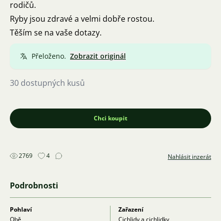
rodičů.
Ryby jsou zdravé a velmi dobře rostou.
Těším se na vaše dotazy.
Přeloženo.
Zobrazit originál
30 dostupných kusů
Chci koupit
2769
4
Nahlásit inzerát
Podrobnosti
Pohlaví
Zařazení
Obě
Cichlidy a cichlidky