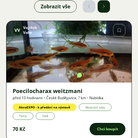
Zobrazit vše
Vojtěch
VV
Voltr
Obrázek
80
1
1
Poecilocharax weitzmani
před 10 hodinami
•
České Budějovice
,
? km
•
Nabídka
AkvaEXPO - k předání na výstavě
Akvarijní ryby
Tetry
Obě
70 Kč
Chci koupit