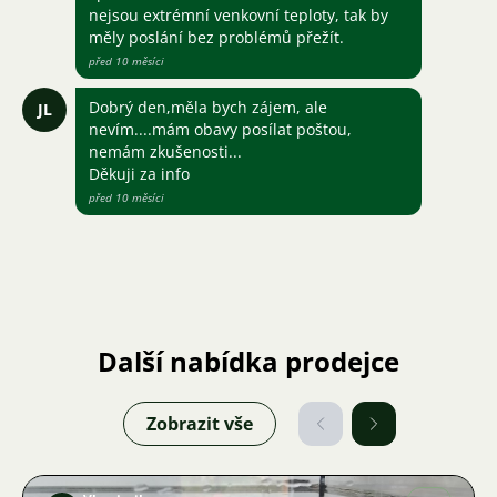
nejsou extrémní venkovní teploty, tak by
měly poslání bez problémů přežít.
před 10 měsíci
Dobrý den,měla bych zájem, ale
JL
nevím....mám obavy posílat poštou,
nemám zkušenosti...
Děkuji za info
před 10 měsíci
Další nabídka prodejce
Zobrazit vše