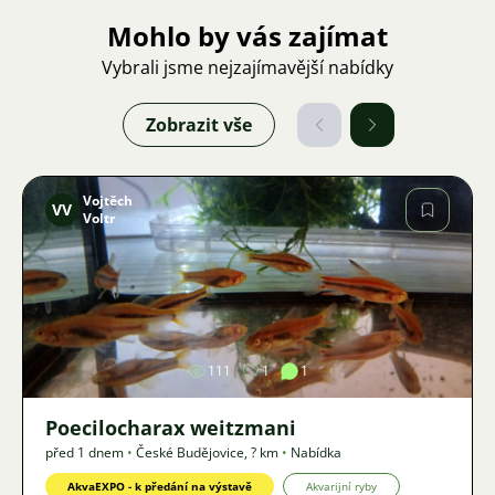
Mohlo by vás zajímat
Vybrali jsme nejzajímavější nabídky
Zobrazit vše
Vojtěch
VV
Voltr
Obrázek
111
1
1
Poecilocharax weitzmani
před 1 dnem
•
České Budějovice
,
? km
•
Nabídka
AkvaEXPO - k předání na výstavě
Akvarijní ryby