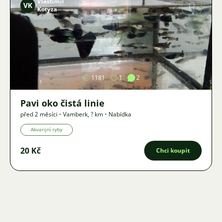
Vlastimil
VK
Kotyza
Obrázek
1181
1
2
Pavi oko čistá linie
před 2 měsíci
•
Vamberk
,
? km
•
Nabídka
Akvarijní ryby
20 Kč
Chci koupit