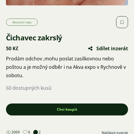
Akvarijní ryby
Čichavec zakrslý
50 Kč
Sdílet inzerát
Prodám odchov ,mohu poslat zasilkovnou nebo
poštou a je možný odběr i na Akva expo v Rychnově v
sobotu.
60 dostupných kusů
Chci koupit
2069
6
2
Nahlásit inzerát