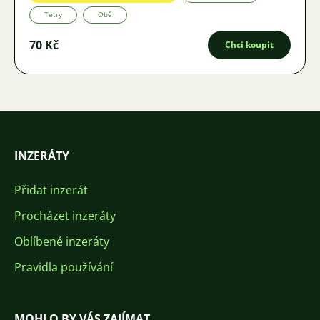
Tetry
Obě
70 Kč
Chci koupit
INZERÁTY
Přidat inzerát
Procházet inzeráty
Oblíbené inzeráty
Pravidla používání
MOHLO BY VÁS ZAJÍMAT