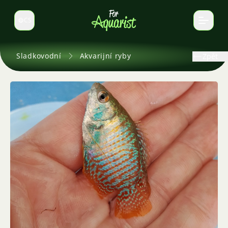
CS
Select language
Sladkovodní
Akvarijní ryby
Zpět