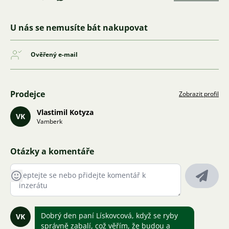
U nás se nemusíte bát nakupovat
Ověřený e-mail
Prodejce
Zobrazit profil
Vlastimil Kotyza
VK
Vamberk
Otázky a komentáře
Dobrý den paní Lískovcová, když se ryby
VK
správně zabalí, což věřím, že budou a