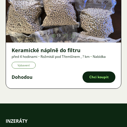
Obrázek
19
Keramické náplně do filtru
před 4 hodinami
•
Rožmitál pod Třemšínem
,
? km
•
Nabídka
Vybavení
Dohodou
Chci koupit
INZERÁTY