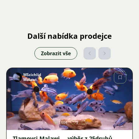
Další nabídka prodejce
Zobrazit vše
MScichlid
Malawi
Obrázek
1464
3
Tlamovci Malawi ... výběr z 25druhů ...