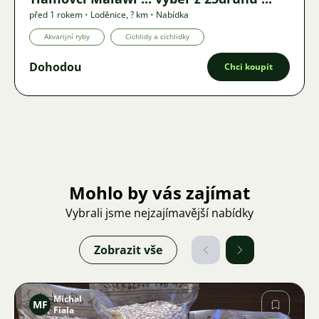
před 1 rokem
•
Loděnice
,
? km
•
Nabídka
Akvarijní ryby
Cichlidy a cichlidky
Dohodou
Chci koupit
Mohlo by vás zajímat
Vybrali jsme nejzajímavější nabídky
Zobrazit vše
Michal
MF
Fiala