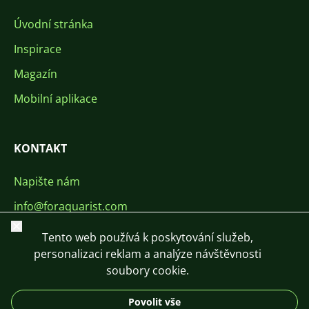
Úvodní stránka
Inspirace
Magazín
Mobilní aplikace
KONTAKT
Napište nám
info@foraquarist.com
Zavřít
+420 603 449 602
Tento web používá k poskytování služeb,
personalizaci reklam a analýze návštěvnosti
soubory cookie.
Povolit vše