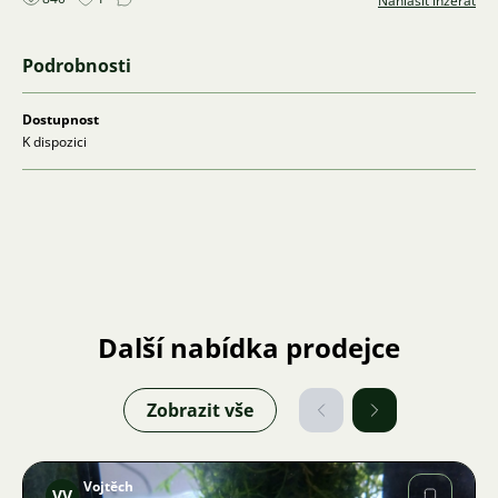
Nahlásit inzerát
Podrobnosti
Dostupnost
K dispozici
Další nabídka prodejce
Zobrazit vše
Vojtěch
VV