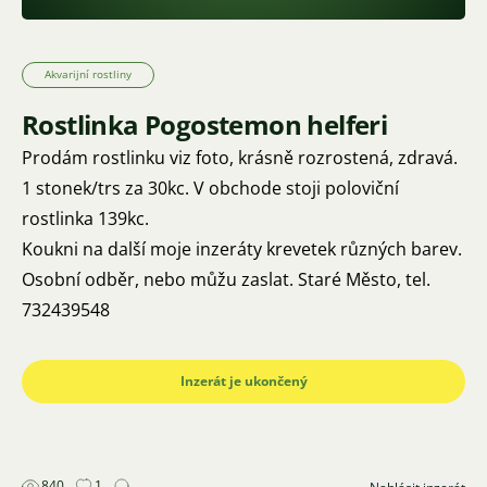
Akvarijní rostliny
Rostlinka Pogostemon helferi
Prodám rostlinku viz foto, krásně rozrostená, zdravá.
1 stonek/trs za 30kc. V obchode stoji poloviční
rostlinka 139kc.
Koukni na další moje inzeráty krevetek různých barev.
Osobní odběr, nebo můžu zaslat. Staré Město, tel.
732439548
Inzerát je ukončený
840
1