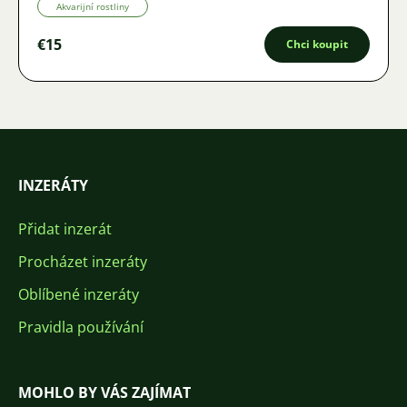
Akvarijní rostliny
€15
Chci koupit
INZERÁTY
Přidat inzerát
Procházet inzeráty
Oblíbené inzeráty
Pravidla používání
MOHLO BY VÁS ZAJÍMAT