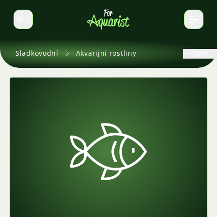
CS
Select language
Sladkovodní
Akvarijní rostliny
Zpět