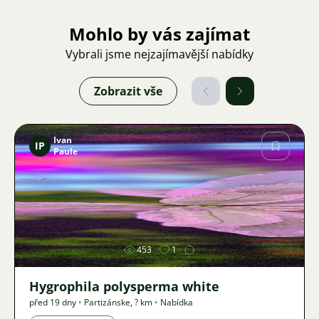
Mohlo by vás zajímat
Vybrali jsme nejzajímavější nabídky
Zobrazit vše
Ivan
IP
Paule
Obrázek
453
1
Hygrophila polysperma white
před 19 dny
•
Partizánske
,
? km
•
Nabídka