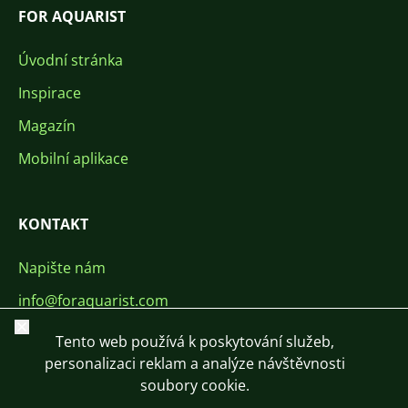
FOR AQUARIST
Úvodní stránka
Inspirace
Magazín
Mobilní aplikace
KONTAKT
Napište nám
info@foraquarist.com
Zavřít
+420 603 449 602
Tento web používá k poskytování služeb,
personalizaci reklam a analýze návštěvnosti
soubory cookie.