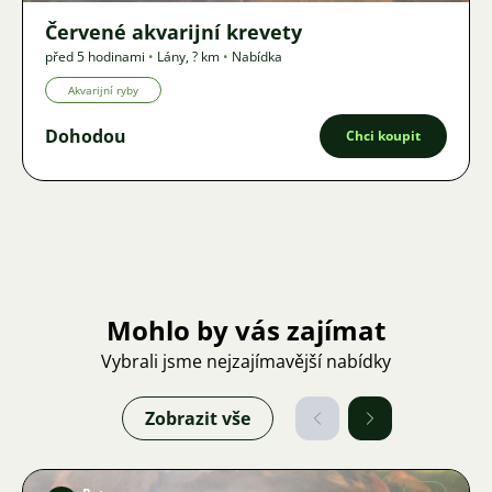
Červené akvarijní krevety
před 5 hodinami
•
Lány
,
? km
•
Nabídka
Akvarijní ryby
Dohodou
Chci koupit
Mohlo by vás zajímat
Vybrali jsme nejzajímavější nabídky
Zobrazit vše