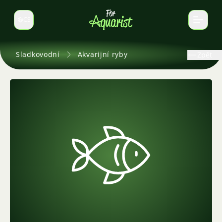
CS
Select language
Sladkovodní
Akvarijní ryby
Zpět