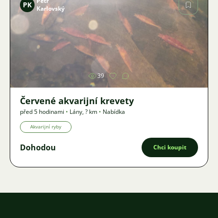
Petr
PK
Karlovský
Obrázek
39
Červené akvarijní krevety
před 5 hodinami
•
Lány
,
? km
•
Nabídka
Akvarijní ryby
Dohodou
Chci koupit