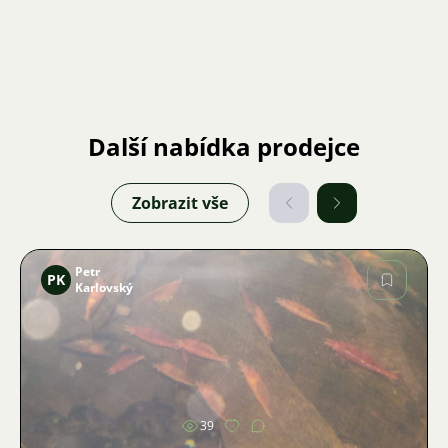
Další nabídka prodejce
Zobrazit vše
Petr
PK
Karlovský
Obrázek
39