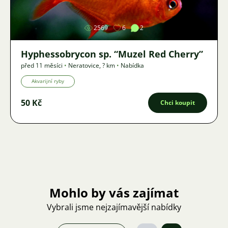
2569
6
2
Hyphessobrycon sp. “Muzel Red Cherry”
před 11 měsíci
•
Neratovice
,
? km
•
Nabídka
Akvarijní ryby
50 Kč
Chci koupit
Mohlo by vás zajímat
Vybrali jsme nejzajímavější nabídky