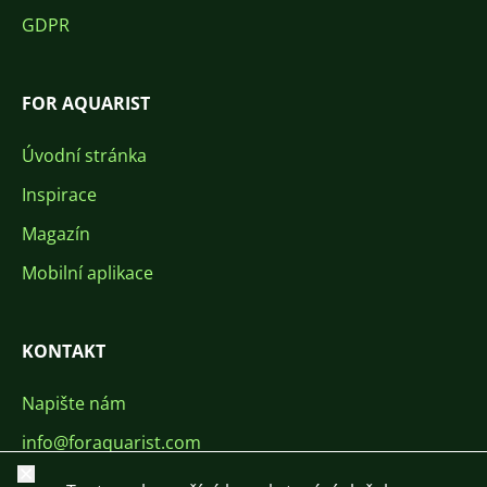
GDPR
FOR AQUARIST
Úvodní stránka
Inspirace
Magazín
Mobilní aplikace
KONTAKT
Napište nám
info@foraquarist.com
Zavřít
+420 603 449 602