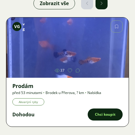
Zobrazit vše
v
VG
g
Obrázek
37
Prodám
před 53 minutami
•
Brodek u Přerova
,
? km
•
Nabídka
Akvarijní ryby
Dohodou
Chci koupit