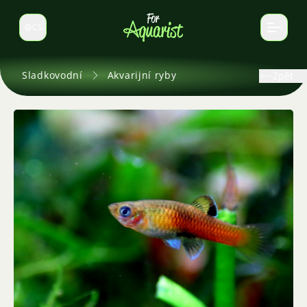
CS
Select language
Sladkovodní
Akvarijní ryby
Zpět