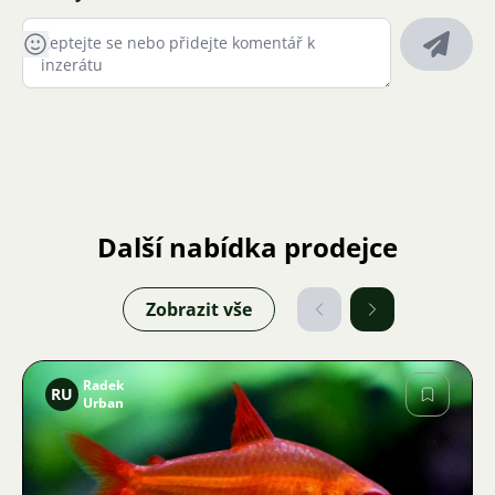
Další nabídka prodejce
Zobrazit vše
Radek
RU
Urban
Obrázek