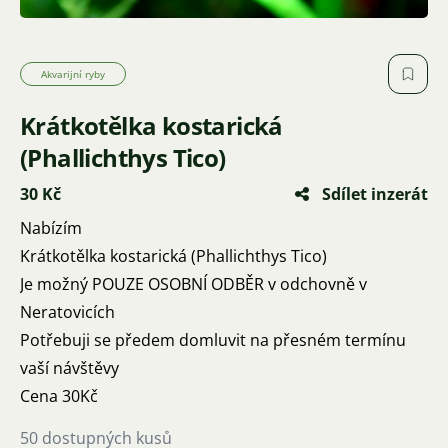
Akvarijní ryby
Krátkotělka kostarická
(Phallichthys Tico)
30 Kč
Sdílet inzerát
Nabízím
Krátkotělka kostarická (Phallichthys Tico)
Je možný POUZE OSOBNÍ ODBĚR v odchovně v
Neratovicích
Potřebuji se předem domluvit na přesném termínu
vaší návštěvy
Cena 30Kč
50 dostupných kusů