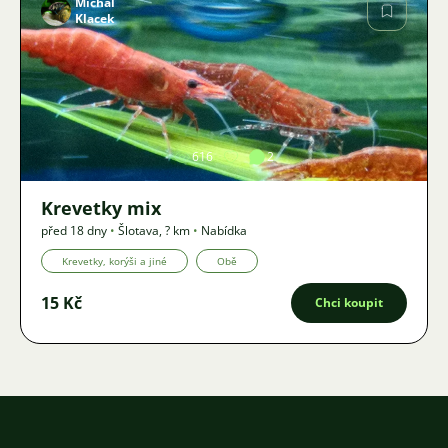
Michal
Klacek
Obrázek
616
2
Krevetky mix
před 18 dny
•
Šlotava
,
? km
•
Nabídka
Krevetky, korýši a jiné
Obě
15 Kč
Chci koupit