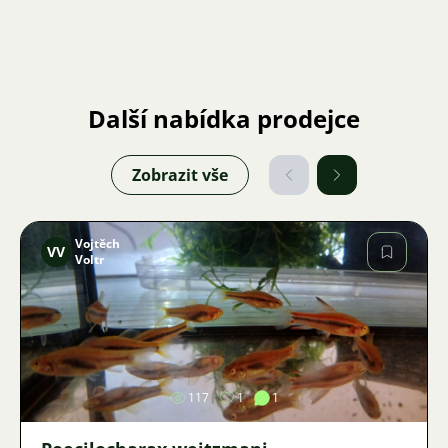
Další nabídka prodejce
Zobrazit vše
Vojtěch
VV
Voltr
Obrázek
117
1
1