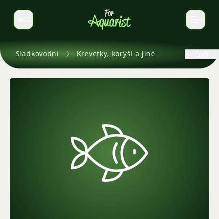
CS
Select language
Sladkovodní
Krevetky, korýši a jiné
Zpět