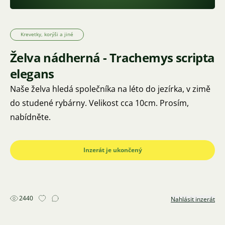
Krevetky, korýši a jiné
Želva nádherná - Trachemys scripta
elegans
Naše želva hledá společníka na léto do jezírka, v zimě
do studené rybárny. Velikost cca 10cm. Prosím,
nabídněte.
Inzerát je ukončený
2440
Nahlásit inzerát