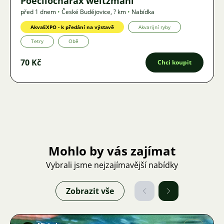
Poecilocharax weitzmani
před 1 dnem
•
České Budějovice
,
? km
•
Nabídka
AkvaEXPO - k předání na výstavě
Akvarijní ryby
Tetry
Obě
70 Kč
Chci koupit
Mohlo by vás zajímat
Vybrali jsme nejzajímavější nabídky
Zobrazit vše