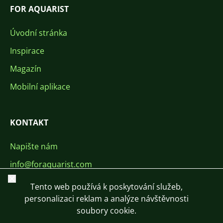
FOR AQUARIST
Úvodní stránka
Inspirace
Magazín
Mobilní aplikace
KONTAKT
Napište nám
info@foraquarist.com
Zavřít
+420 603 449 602
Tento web používá k poskytování služeb,
personalizaci reklam a analýze návštěvnosti
soubory cookie.