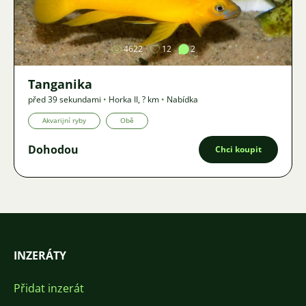
Obrázek
4622
12
2
Tanganika
před 39 sekundami
•
Horka II
,
? km
•
Nabídka
Akvarijní ryby
Obě
Dohodou
Chci koupit
INZERÁTY
Přidat inzerát