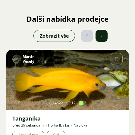
Další nabídka prodejce
Zobrazit vše
Martin
Veselý
Obrázek
4622
12
2
Tanganika
před 39 sekundami
•
Horka II
,
? km
•
Nabídka
Akvarijní ryby
Obě