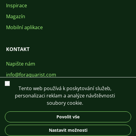
Inspirace
Magazín
Mobilní aplikace
KONTAKT
Napište nám
info@foraquarist.com
Zavřít
+420 603 449 602
Tento web používá k poskytování služeb,
personalizaci reklam a analýze návštěvnosti
soubory cookie.
Povolit vše
CS
SK
EN
PL
DE
Nastavit možnosti
© 2026 For Aquarist