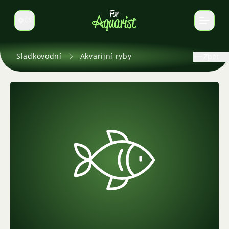
CS
Select language
Sladkovodní
Akvarijní ryby
Zpět