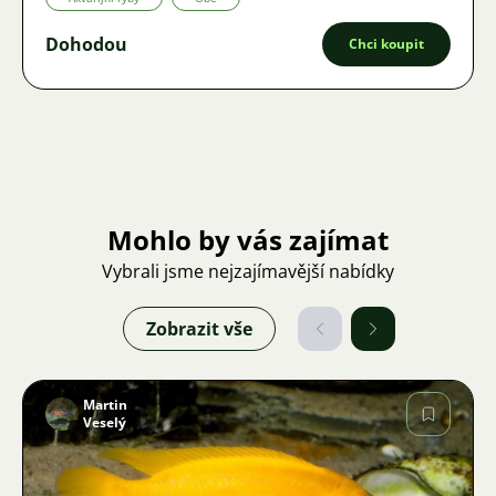
Dohodou
Chci koupit
Mohlo by vás zajímat
Vybrali jsme nejzajímavější nabídky
Zobrazit vše
Martin
Veselý