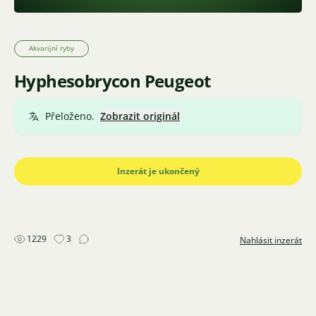
Akvarijní ryby
Hyphesobrycon Peugeot
Přeloženo.
Zobrazit originál
Inzerát je ukončený
1229
3
Nahlásit inzerát