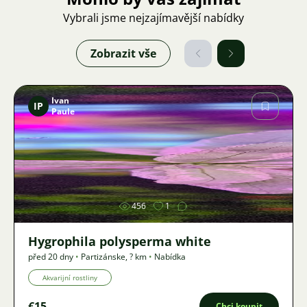
Vybrali jsme nejzajímavější nabídky
Zobrazit vše
Ivan
IP
Paule
Obrázek
456
1
Hygrophila polysperma white
před 20 dny
•
Partizánske
,
? km
•
Nabídka
Akvarijní rostliny
€15
Chci koupit