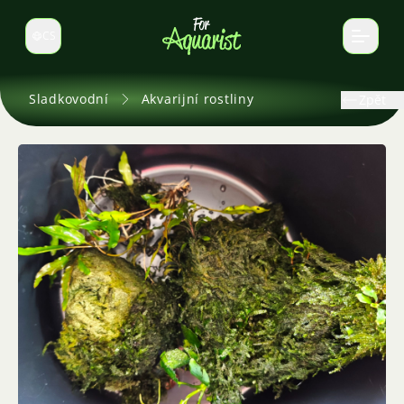
CS
Select language
Sladkovodní
Akvarijní rostliny
Zpět