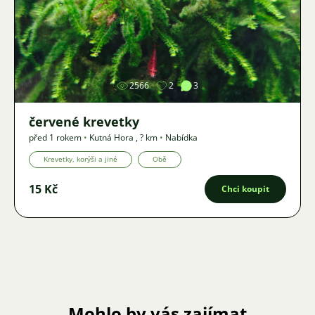
Obrázek
2566
2
3
červené krevetky
před 1 rokem
•
Kutná Hora
,
? km
•
Nabídka
Krevetky, korýši a jiné
Obě
15 Kč
Chci koupit
Mohlo by vás zajímat