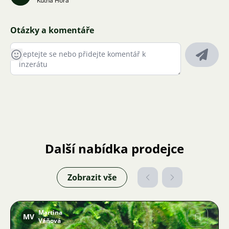
Kutná Hora
Otázky a komentáře
Další nabídka prodejce
Zobrazit vše
Martina
MV
Váňová