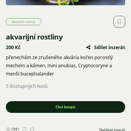
Akvarijní rostliny
akvarijní rostliny
200 Kč
Sdílet inzerát
přenechám ze zrušeného akvária kořen porostlý
mechem a kámen, mini anubias, Cryptocoryne a
menší bucephalander
5 dostupných kusů
Chci koupit
1941
Nahlásit inzerát