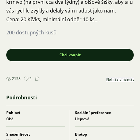
krmivo (na první cca dva týdny) a olšové šišky, aby si u
vás rychle zvykly a dělaly vám radost jako nám.
Cena: 20 Kč/ks, minimální odběr 10 ks.
Místo odběru: Jungmannova ulice, Praha 1, po
200 dostupných kusů
dohodě kdykoliv, možno i zaslat poštou/Zásilkovnou.
Kontakt: Ve všední dny volejte nejlépe po 16. hodině,
SMS nebo WhatsApp kdykoliv. O víkendu kdykoliv.
Chci koupit
Inzerát je platný do smazání. Mějte se.
2158
2
Nahlásit inzerát
Podrobnosti
Pohlaví
Sociální preference
Obě
Hejnová
Snášenlivost
Biotop