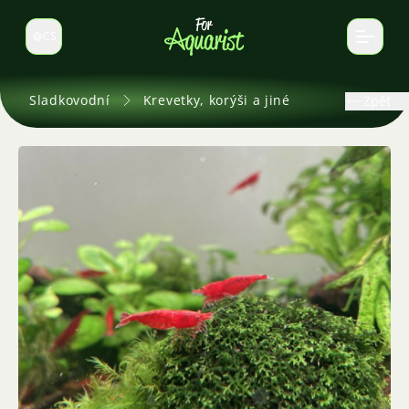
CS
Select language
Sladkovodní
Krevetky, korýši a jiné
Zpět