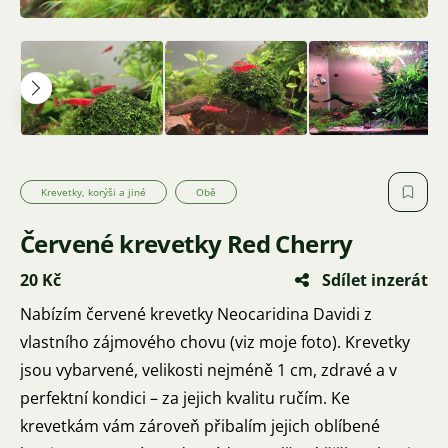
Krevetky, korýši a jiné
Obě
Červené krevetky Red Cherry
20 Kč
Sdílet inzerát
Nabízím červené krevetky Neocaridina Davidi z
vlastního zájmového chovu (viz moje foto). Krevetky
jsou vybarvené, velikosti nejméně 1 cm, zdravé a v
perfektní kondici – za jejich kvalitu ručím. Ke
krevetkám vám zároveň přibalím jejich oblíbené