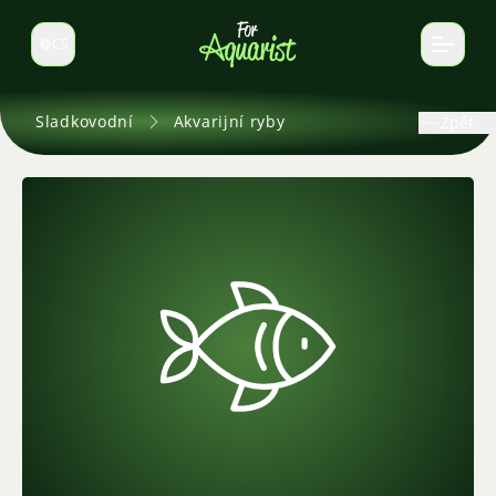
CS
Select language
Sladkovodní
Akvarijní ryby
Zpět