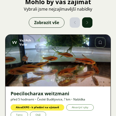
Mohlo by vás zajímat
Vybrali jsme nejzajímavější nabídky
Zobrazit vše
Vojtěch
VV
Voltr
Obrázek
43
1
Poecilocharax weitzmani
před 5 hodinami
•
České Budějovice
,
? km
•
Nabídka
AkvaEXPO - k předání na výstavě
Akvarijní ryby
Tetry
Obě