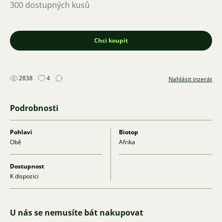
300 dostupných kusů
Chci koupit
2838
4
Nahlásit inzerát
Podrobnosti
Pohlaví
Biotop
Obě
Afrika
Dostupnost
K dispozici
U nás se nemusíte bát nakupovat