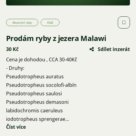
Akvarijní ryby
Obě
Prodám ryby z jezera Malawi
30 Kč
Sdílet inzerát
Cena je dohodou , CCA 30-40Kč
- Druhy:
Pseudotropheus auratus
Pseudotropheus socolofi-albín
Pseudotropheus saulosi
Pseudotropheus demasoni
labidochromis caeruleus
iodotropheus sprengerae
Číst více
Pseudotropheus acei