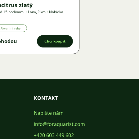
citrus zlatý
d 15 hodinami
•
Lány
,
? km
•
Nabídka
Akvarijní ryby
ohodou
Chci koupit
KONTAKT
Napište nám
info@foraquarist.com
+420 603 449 602