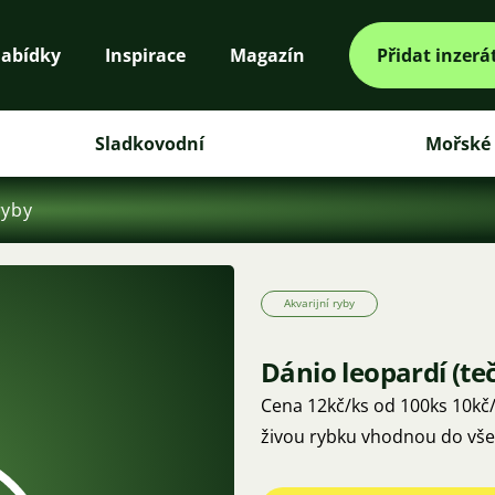
abídky
Inspirace
Magazín
Přidat inzerá
Sladkovodní
Mořské
ryby
Akvarijní ryby
Dánio leopardí (te
Cena 12kč/ks od 100ks 10kč/ks. Jedná se o mírumilovnou, hejnovou 
živou rybku vhodnou do vše