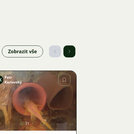
Zobrazit vše
Petr
K
Karlovský
Obrázek
31