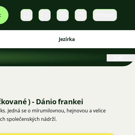
t
Přihlásit
Soukromé zprávy
Košík
Jezírka
Zpět
čkované ) - Dánio frankei
a velice
ch společenských nádrží.