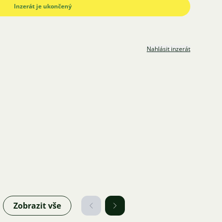
Inzerát je ukončený
Nahlásit inzerát
Zobrazit vše