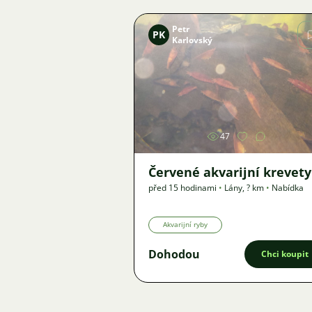
Petr
PK
Karlovský
Obrázek
47
Červené akvarijní krevety
před 15 hodinami
•
Lány
,
? km
•
Nabídka
Akvarijní ryby
Dohodou
Chci koupit