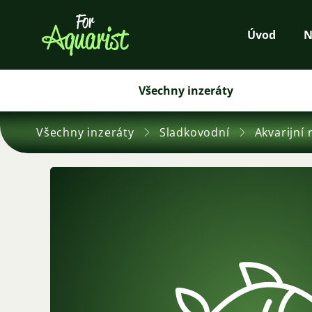
Úvod
N
Všechny inzeráty
Všechny inzeráty
Sladkovodní
Akvarijní 