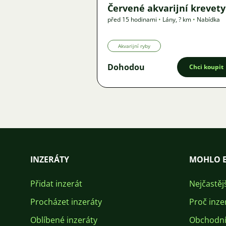
Červené akvarijní krevety
před 15 hodinami
•
Lány
,
? km
•
Nabídka
Akvarijní ryby
Dohodou
Chci koupit
INZERÁTY
MOHLO B
Přidat inzerát
Nejčastěj
Procházet inzeráty
Proč inze
Oblíbené inzeráty
Obchodní