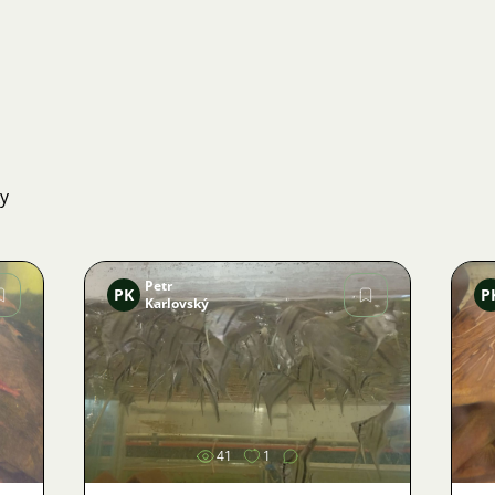
ky
Petr
PK
P
Karlovský
Obrázek
41
1