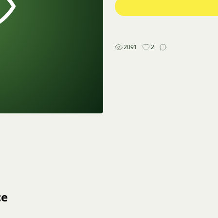
2091
2
ce