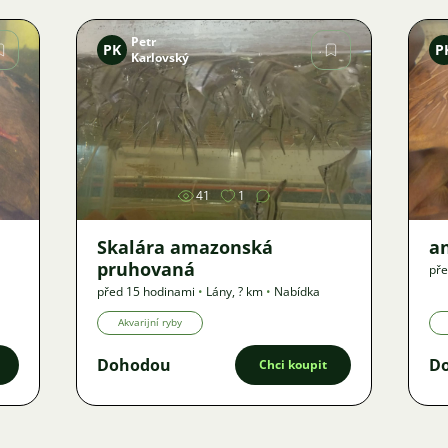
Petr
PK
P
Karlovský
Obrázek
41
1
Skalára amazonská
an
pruhovaná
pře
před 15 hodinami
•
Lány
,
? km
•
Nabídka
Akvarijní ryby
Dohodou
D
Chci koupit