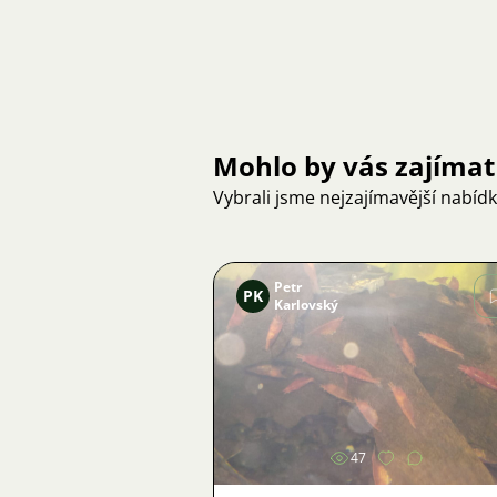
Mohlo by vás zajímat
Vybrali jsme nejzajímavější nabíd
Petr
PK
Karlovský
Obrázek
47