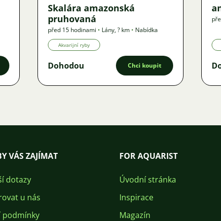
Skalára amazonská
an
pruhovaná
pře
před 15 hodinami
•
Lány
,
? km
•
Nabídka
Akvarijní ryby
Dohodou
D
Chci koupit
Y VÁS ZAJÍMAT
FOR AQUARIST
ší dotazy
Úvodní stránka
rovat u nás
Inspirace
 podmínky
Magazín