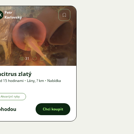
Petr
K
Karlovský
Obrázek
31
citrus zlatý
d 15 hodinami
•
Lány
,
? km
•
Nabídka
Akvarijní ryby
ohodou
Chci koupit