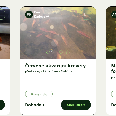
Petr
PK
A
Karlovský
Obrázek
125
Červené akvarijní krevety
M
f
před 2 dny
•
Lány
,
? km
•
Nabídka
pře
Akvarijní ryby
Dohodou
D
Chci koupit