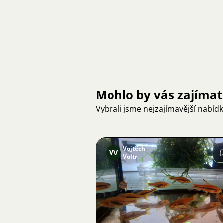
Mohlo by vás zajímat
Vybrali jsme nejzajímavější nabíd
Vojtěch
VV
Voltr
Obrázek