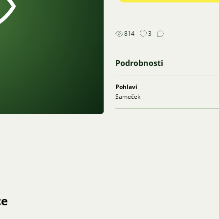
814
3
Podrobnosti
Pohlaví
Sameček
ce