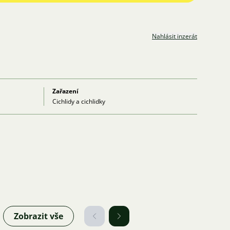
Nahlásit inzerát
Zařazení
Cichlidy a cichlidky
Zobrazit vše