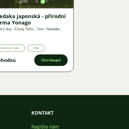
2650
4
1
edaka japonská - přírodní
orma Yonago
d 2 dny
•
Český Těšín
,
? km
•
Nabídka
Akvarijní ryby
Obě
ohodou
Chci koupit
KONTAKT
Napište nám