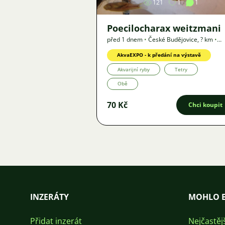
121
1
1
Poecilocharax weitzmani
před 1 dnem
•
České Budějovice
,
? km
•
Nabídka
AkvaEXPO - k předání na výstavě
Akvarijní ryby
Tetry
Obě
70 Kč
Chci koupit
INZERÁTY
MOHLO B
Přidat inzerát
Nejčastěj