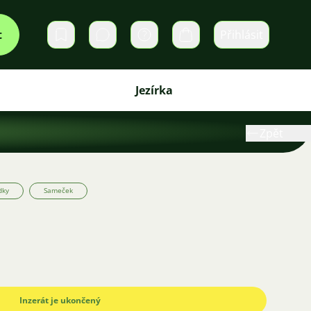
t
Přihlásit
Soukromé zprávy
Košík
Jezírka
Zpět
dky
Sameček
Inzerát je ukončený