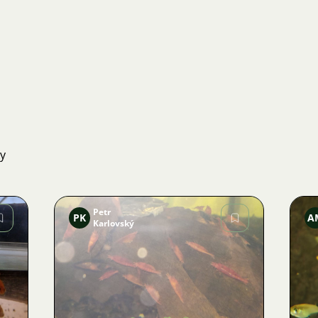
ky
Petr
PK
A
Karlovský
Obrázek