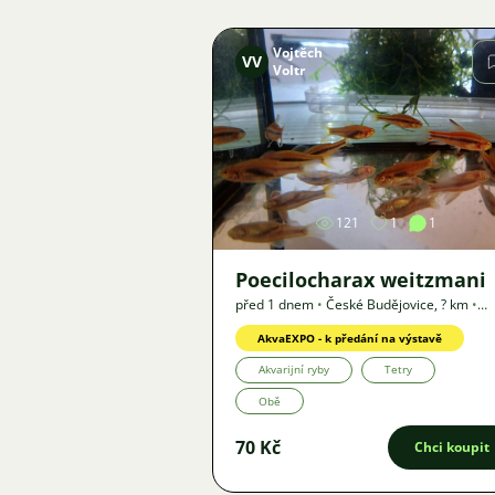
Vojtěch
VV
Voltr
Obrázek
121
1
1
Poecilocharax weitzmani
před 1 dnem
•
České Budějovice
,
? km
•
Nabídka
AkvaEXPO - k předání na výstavě
Akvarijní ryby
Tetry
Obě
70 Kč
Chci koupit