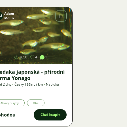
Adam
M
Molin
Obrázek
2650
4
1
edaka japonská - přírodní
orma Yonago
d 2 dny
•
Český Těšín
,
? km
•
Nabídka
Akvarijní ryby
Obě
ohodou
Chci koupit