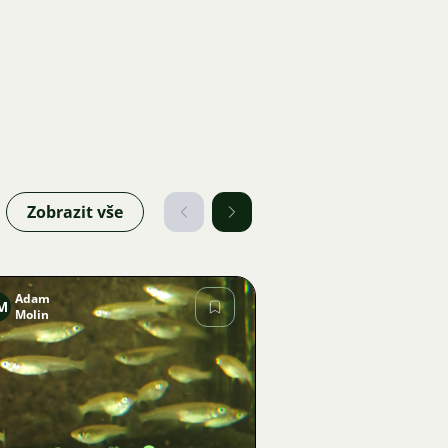
Zobrazit vše
Adam
M
Molin
Obrázek