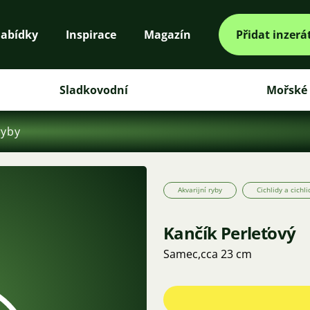
abídky
Inspirace
Magazín
Přidat inzerá
Sladkovodní
Mořské
ryby
Akvarijní ryby
Cichlidy a cichli
Kančík Perleťový
Samec,cca 23 cm