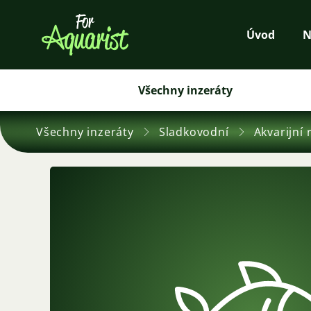
Úvod
N
Všechny inzeráty
Všechny inzeráty
Sladkovodní
Akvarijní 