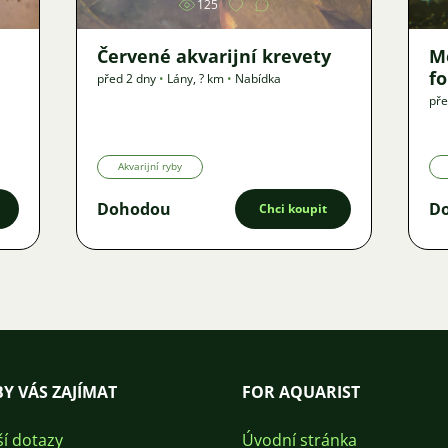
125
Červené akvarijní krevety
M
f
před 2 dny
•
Lány
,
? km
•
Nabídka
pře
Akvarijní ryby
Dohodou
D
Chci koupit
Y VÁS ZAJÍMAT
FOR AQUARIST
ší dotazy
Úvodní stránka