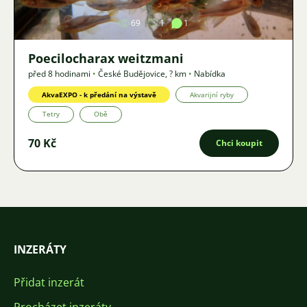
69
1
1
Poecilocharax weitzmani
před 8 hodinami
•
České Budějovice
,
? km
•
Nabídka
AkvaEXPO - k předání na výstavě
Akvarijní ryby
Tetry
Obě
70 Kč
Chci koupit
INZERÁTY
Přidat inzerát