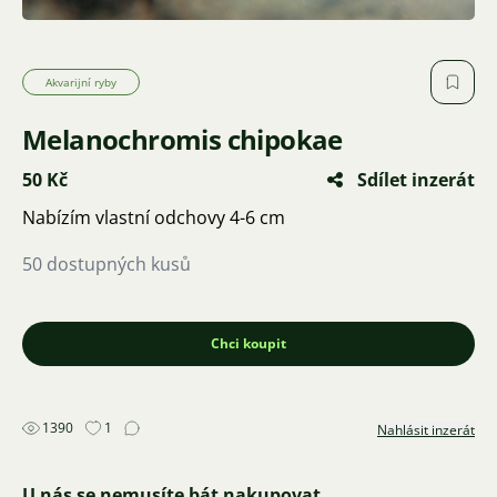
Akvarijní ryby
Melanochromis chipokae
50 Kč
Sdílet inzerát
Nabízím vlastní odchovy 4-6 cm
50 dostupných kusů
Chci koupit
1390
1
Nahlásit inzerát
U nás se nemusíte bát nakupovat