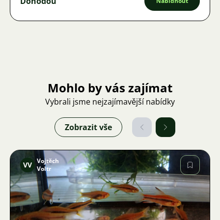
Dohodou
Nabídnout
Mohlo by vás zajímat
Vybrali jsme nejzajímavější nabídky
Zobrazit vše
Vojtěch
VV
Voltr
Obrázek