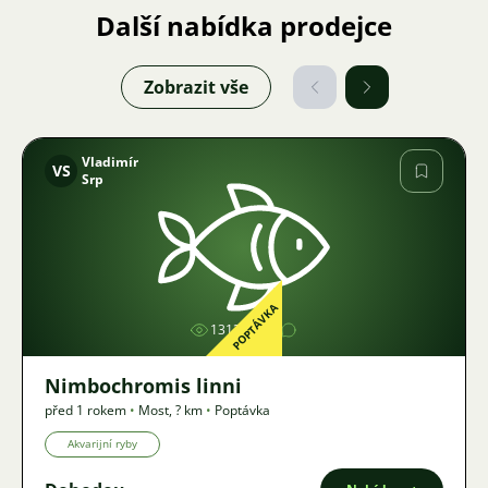
Další nabídka prodejce
Zobrazit vše
Vladimír
VS
Srp
Obrázek
POPTÁVKA
1313
Nimbochromis linni
před 1 rokem
•
Most
,
? km
•
Poptávka
Akvarijní ryby