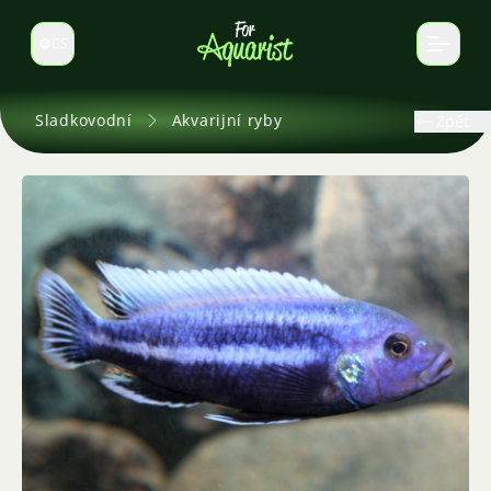
CS
Select language
Sladkovodní
Akvarijní ryby
Zpět