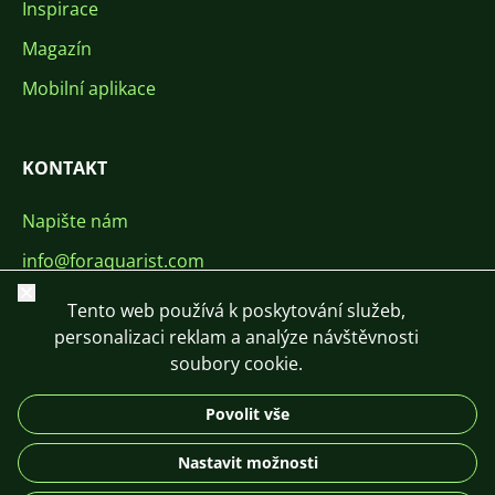
Inspirace
Magazín
Mobilní aplikace
KONTAKT
Napište nám
info@foraquarist.com
Zavřít
+420 603 449 602
Tento web používá k poskytování služeb,
personalizaci reklam a analýze návštěvnosti
soubory cookie.
Povolit vše
CS
SK
EN
PL
DE
Nastavit možnosti
© 2026 For Aquarist