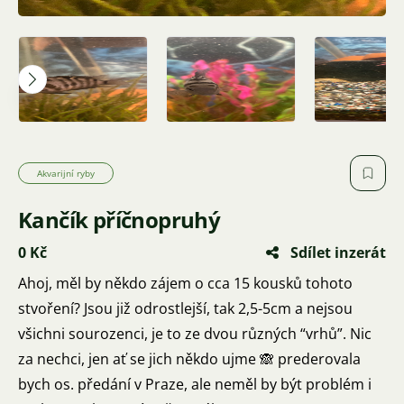
Akvarijní ryby
Kančík příčnopruhý
0 Kč
Sdílet inzerát
Ahoj, měl by někdo zájem o cca 15 kousků tohoto
stvoření? Jsou již odrostlejší, tak 2,5-5cm a nejsou
všichni sourozenci, je to ze dvou různých “vrhů”. Nic
za nechci, jen ať se jich někdo ujme 🙈 prederovala
bych os. předání v Praze, ale neměl by být problém i