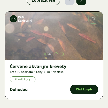
Zobrazit vše
Petr
PK
Karlovský
Obrázek
47
Červené akvarijní krevety
před 10 hodinami
•
Lány
,
? km
•
Nabídka
Akvarijní ryby
Dohodou
Chci koupit