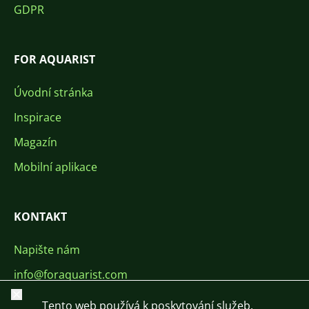
GDPR
FOR AQUARIST
Úvodní stránka
Inspirace
Magazín
Mobilní aplikace
KONTAKT
Napište nám
info@foraquarist.com
Zavřít
+420 603 449 602
Tento web používá k poskytování služeb,