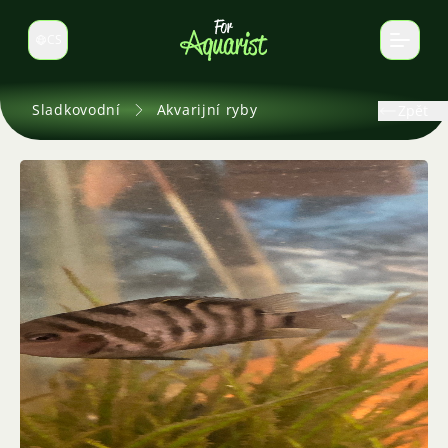
CS
Select language
Sladkovodní
Akvarijní ryby
Zpět