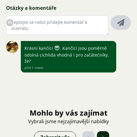
Otázky a komentáře
😎
Krásní kančíci
. Kančíci jsou poměrně
odolná cichlida vhodná i pro začátečníky,
že?
před 1 rokem
Mohlo by vás zajímat
Vybrali jsme nejzajímavější nabídky