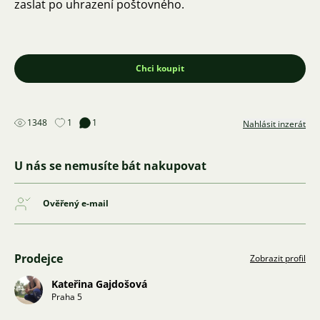
zaslat po uhrazení poštovného.
Chci koupit
1348
1
1
Nahlásit inzerát
U nás se nemusíte bát nakupovat
Ověřený e-mail
Prodejce
Zobrazit profil
Kateřina Gajdošová
Praha 5