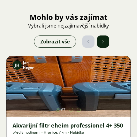
Mohlo by vás zajímat
Vybrali jsme nejzajímavější nabídky
Zobrazit vše
Jan
JH
Heger
Obrázek
67
Akvarijní filtr eheim professionel 4+ 350
před 8 hodinami
•
Hranice
,
? km
•
Nabídka