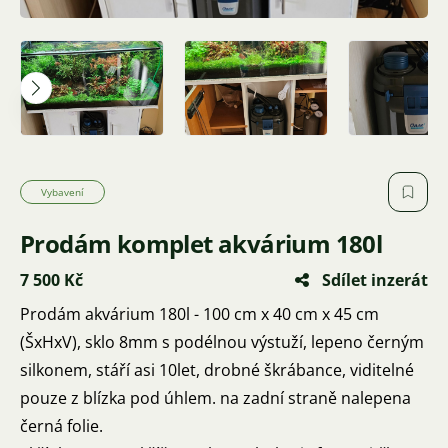
Vybavení
Prodám komplet akvárium 180l
7 500 Kč
Sdílet inzerát
Prodám akvárium 180l - 100 cm x 40 cm x 45 cm
(ŠxHxV), sklo 8mm s podélnou výstuží, lepeno černým
silkonem, stáří asi 10let, drobné škrábance, viditelné
pouze z blízka pod úhlem. na zadní straně nalepena
černá folie.