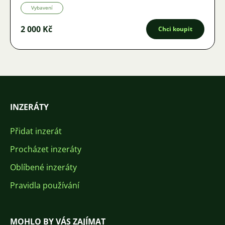
Vybavení
2 000 Kč
Chci koupit
INZERÁTY
Přidat inzerát
Procházet inzeráty
Oblíbené inzeráty
Pravidla používání
MOHLO BY VÁS ZAJÍMAT