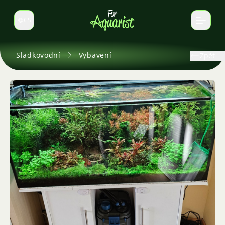
CS
Select language
Sladkovodní
Vybavení
Zpět