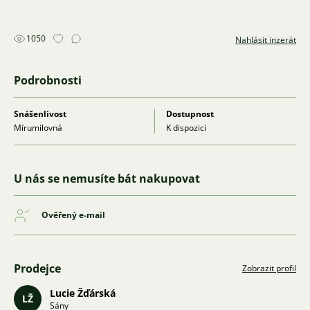
1050
Nahlásit inzerát
Podrobnosti
Snášenlivost
Dostupnost
Mírumilovná
K dispozici
U nás se nemusíte bát nakupovat
Ověřený e-mail
Prodejce
Zobrazit profil
Lucie Žďárská
LŽ
Sány