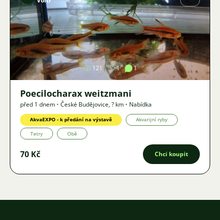
Voltr
Obrázek
121
1
1
Poecilocharax weitzmani
před 1 dnem
•
České Budějovice
,
? km
•
Nabídka
AkvaEXPO - k předání na výstavě
Akvarijní ryby
Tetry
Obě
70 Kč
Chci koupit