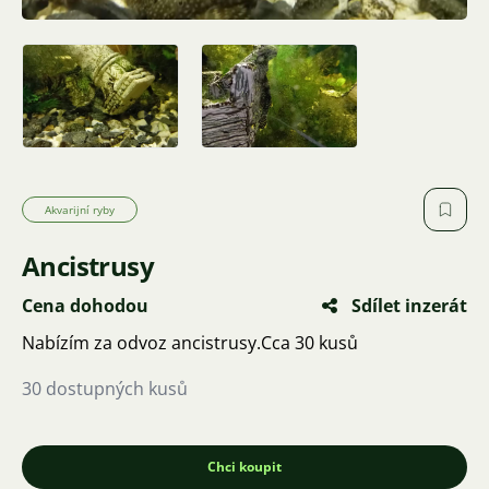
Akvarijní ryby
Ancistrusy
Cena dohodou
Sdílet inzerát
Nabízím za odvoz ancistrusy.Cca 30 kusů
30 dostupných kusů
Chci koupit