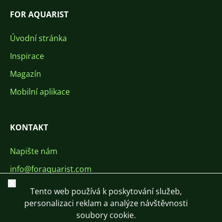
FOR AQUARIST
Úvodní stránka
Inspirace
Magazín
Mobilní aplikace
KONTAKT
Napište nám
info@foraquarist.com
Zavřít
+420 603 449 602
Tento web používá k poskytování služeb,
personalizaci reklam a analýze návštěvnosti
soubory cookie.