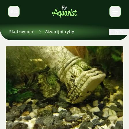
CS
Select language
Sladkovodní
Akvarijní ryby
Zpět