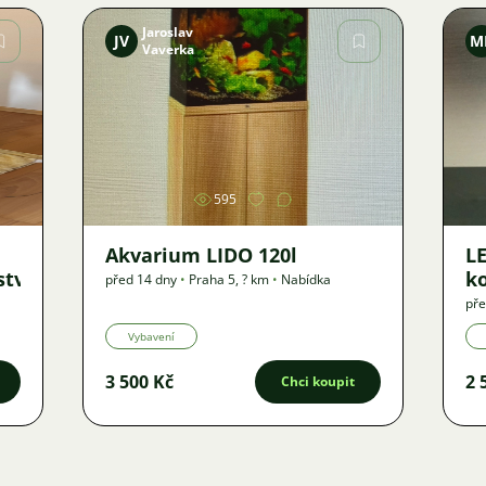
Jaroslav
JV
M
Vaverka
Obrázek
595
Akvarium LIDO 120l
LE
ství
k
před 14 dny
•
Praha 5
,
? km
•
Nabídka
pře
Vybavení
3 500 Kč
2 
Chci koupit