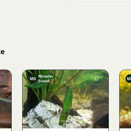
ce
Miroslav
MS
M
Svatoš
Obrázek
1519