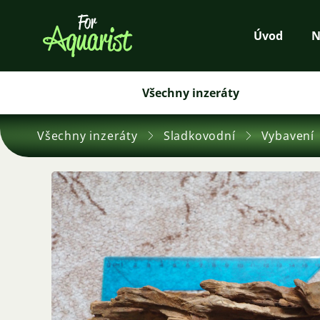
Úvod
N
Všechny inzeráty
Všechny inzeráty
Sladkovodní
Vybavení