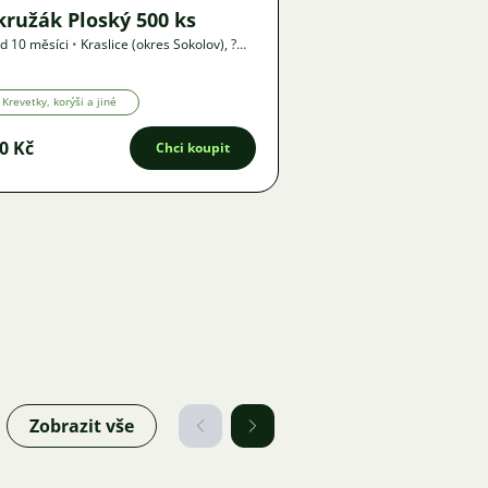
ružák Ploský 500 ks
d 10 měsíci
•
Kraslice (okres Sokolov)
,
?
•
Nabídka
Krevetky, korýši a jiné
0 Kč
Chci koupit
Zobrazit vše