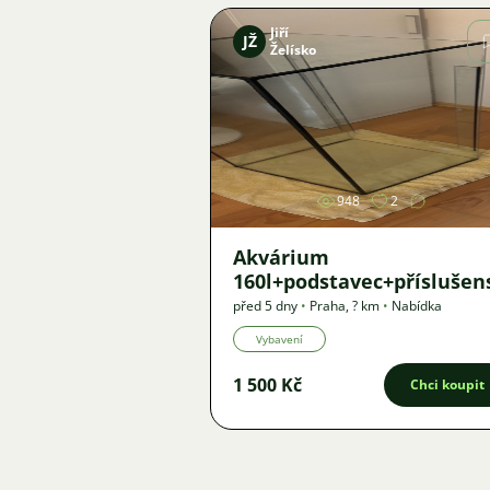
Jiří
JŽ
Želísko
Obrázek
948
2
Akvárium
160l+podstavec+příslušen
před 5 dny
•
Praha
,
? km
•
Nabídka
Vybavení
1 500 Kč
Chci koupit