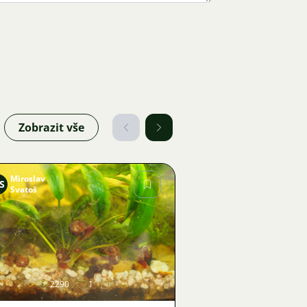
Zobrazit vše
Miroslav
S
Svatoš
Obrázek
2290
1