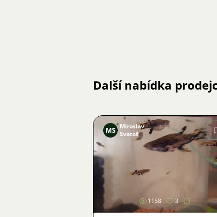
Další nabídka prodej
Miroslav
MS
Svatoš
Obrázek
1158
3