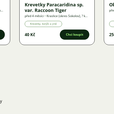
Krevetky Paracaridina sp.
Ok
var. Raccoon Tiger
 km
pře
km
před 4 měsíci
•
Kraslice (okres Sokolov)
,
? km
•
Nabídka
Krevetky, korýši a jiné
40 Kč
25
Chci koupit
ky