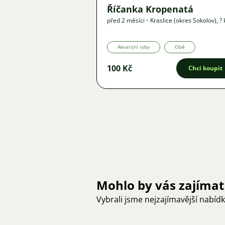
Říčanka Kropenatá
před 2 měsíci
•
Kraslice (okres Sokolov)
,
?
•
Nabídka
Akvarijní ryby
Obě
100 Kč
Chci koupit
Mohlo by vás zajímat
Vybrali jsme nejzajímavější nabíd