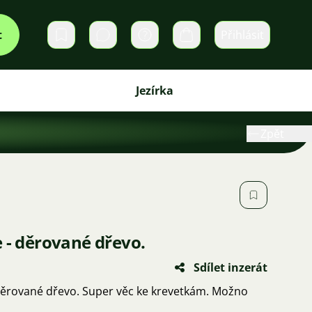
t
Přihlásit
Soukromé zprávy
Košík
Jezírka
Zpět
 - děrované dřevo.
Sdílet inzerát
 děrované dřevo. Super věc ke krevetkám. Možno