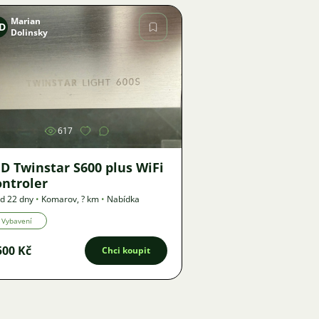
Marian
D
Dolinsky
Obrázek
617
D Twinstar S600 plus WiFi
ontroler
d 22 dny
•
Komarov
,
? km
•
Nabídka
Vybavení
500 Kč
Chci koupit