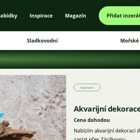
abídky
Inspirace
Magazín
Přidat inzerá
Sladkovodní
Mořské
Vybavení
Akvarijní dekorace
Cena dohodou
Nabízím akvarijní dekoraci
zaslat přes Zásilkovnu.