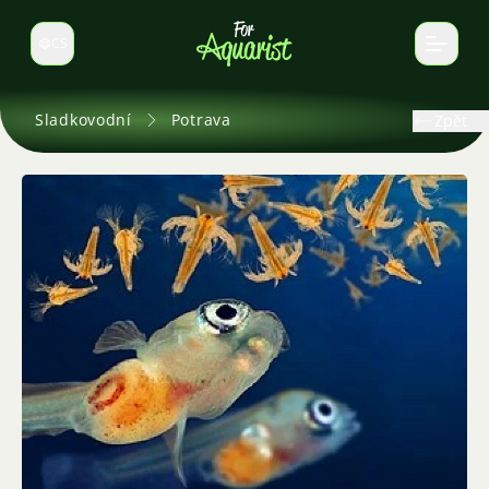
CS
Select language
Sladkovodní
Potrava
Zpět