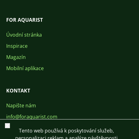
FOR AQUARIST
Úvodní stránka
Inspirace
Magazín
Mobilní aplikace
KONTAKT
Napište nám
info@foraquarist.com
Zavřít
+420 603 449 602
Tento web používá k poskytování služeb,
personalizaci reklam a analýze návštěvnosti