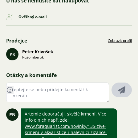
U nás se nemusíte bát nakupovat
Ověřený e-mail
Prodejce
Zobrazit profil
Peter Krivošek
PK
Ružomberok
Otázky a komentáře
Artemie doporučuji, skvělé krmení. Více
PN
info o nich např. zde:
www.foraquarist.com/novinky/135-zive-
krmeni-v-akvaristice-i-nalevnici-zizalice-