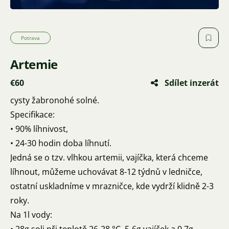
Potrava
Artemie
€60
Sdílet inzerát
cysty žabronohé solné.
Specifikace:
• 90% líhnivost,
• 24-30 hodin doba líhnutí.
Jedná se o tzv. vlhkou artemii, vajíčka, která chceme
líhnout, můžeme uchovávat 8-12 týdnů v ledničce,
ostatní uskladníme v mrazničce, kde vydrží klidně 2-3
roky.
Na 1l vody: