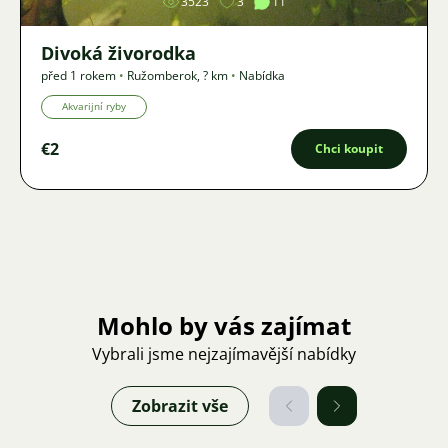
3523
3
11
Divoká živorodka
před 1 rokem
•
Ružomberok
,
? km
•
Nabídka
Akvarijní ryby
€2
Chci koupit
Mohlo by vás zajímat
Vybrali jsme nejzajímavější nabídky
Zobrazit vše