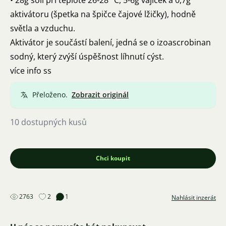
• 28g soli při teplotě 26-28 °C, 5-6g vajíček a 0,7g
aktivátoru (špetka na špičce čajové lžičky), hodně
světla a vzduchu.
Aktivátor je součástí balení, jedná se o izoascrobinan
sodný, který zvýší úspěšnost líhnutí cýst.
více info ss
Přeloženo.
Zobrazit originál
10 dostupných kusů
Chci koupit
2763
2
1
Nahlásit inzerát