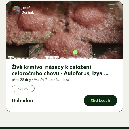
Josef
Dorňák
Obrázek
931
3
1
Živé krmivo, násady k založení
celoročního chovu - Auloforus, Izya,
Grindal, Roupice, Moina,
před 28 dny
•
Vsetín
,
? km
•
Nabídka
Potrava
Dohodou
Chci koupit