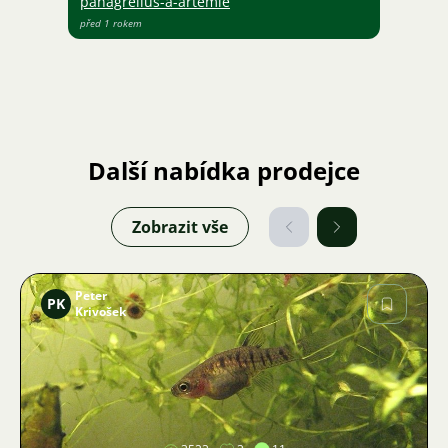
panagrellus-a-artemie
před 1 rokem
Další nabídka prodejce
Zobrazit vše
Peter
PK
Krivošek
Obrázek