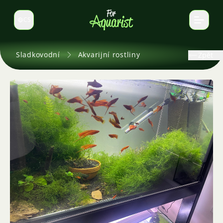
CS
Select language
Sladkovodní
Akvarijní rostliny
Zpět