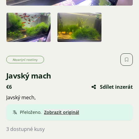
Akvarijní rostliny
Javský mach
€6
Sdílet inzerát
Javský mech,
Přeloženo.
Zobrazit originál
3 dostupné kusy