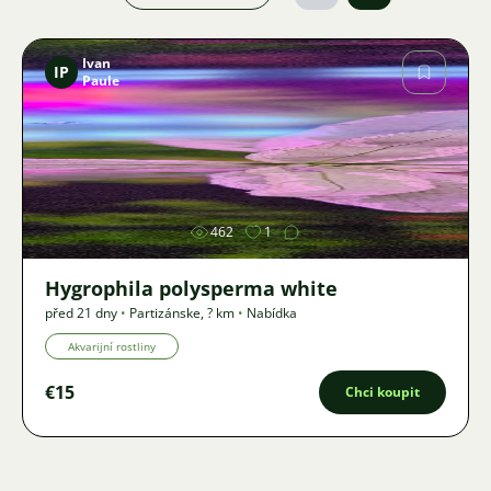
Ivan
IP
Paule
Obrázek
462
1
Hygrophila polysperma white
před 21 dny
•
Partizánske
,
? km
•
Nabídka
Akvarijní rostliny
€15
Chci koupit