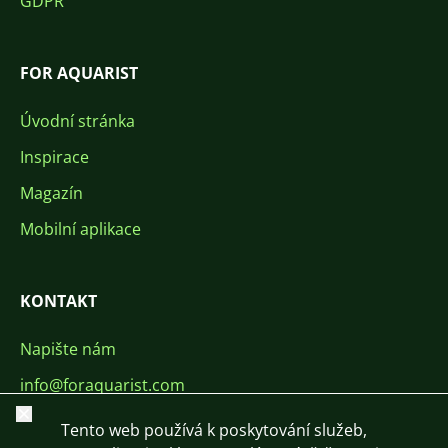
GDPR
FOR AQUARIST
Úvodní stránka
Inspirace
Magazín
Mobilní aplikace
KONTAKT
Napište nám
info@foraquarist.com
Zavřít
+420 603 449 602
Tento web používá k poskytování služeb,