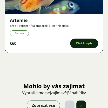
2781
2
1
Artemie
před 1 rokem
•
Ružomberok
,
? km
•
Nabídka
Potrava
€60
Chci koupit
Mohlo by vás zajímat
Vybrali jsme nejzajímavější nabídky
Zobrazit vše