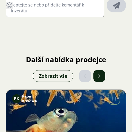
Další nabídka prodejce
Zobrazit vše
Peter
PK
Krivošek
Obrázek