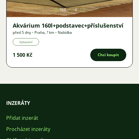
968
2
Akvárium 160l+podstavec+příslušenství
před 5 dny
•
Praha
,
? km
•
Nabídka
Vybavení
1 500 Kč
Chci koupit
INZERÁTY
Přidat inzerát
Procházet inzeráty