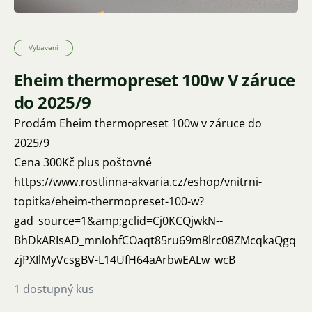
Vybavení
Eheim thermopreset 100w V záruce
do 2025/9
Prodám Eheim thermopreset 100w v záruce do
2025/9
Cena 300Kč plus poštovné
https://www.rostlinna-akvaria.cz/eshop/vnitrni-
topitka/eheim-thermopreset-100-w?
gad_source=1&amp;gclid=Cj0KCQjwkN--
BhDkARIsAD_mnIohfCOaqt85ru69m8lrc08ZMcqkaQgq
zjPXIlMyVcsgBV-L14UfH64aArbwEALw_wcB
1 dostupný kus