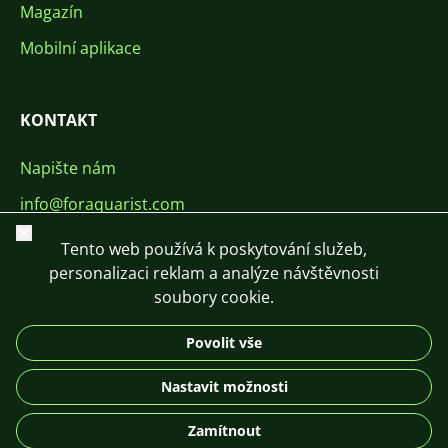
Magazín
Mobilní aplikace
KONTAKT
Napište nám
info@foraquarist.com
Zavřít
+420 603 449 602
Tento web používá k poskytování služeb,
personalizaci reklam a analýze návštěvnosti
soubory cookie.
Povolit vše
CS
SK
EN
PL
DE
Nastavit možnosti
© 2026 For Aquarist
Zamítnout