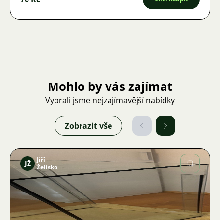
Mohlo by vás zajímat
Vybrali jsme nejzajímavější nabídky
Zobrazit vše
Jiří
JŽ
Želísko
Obrázek