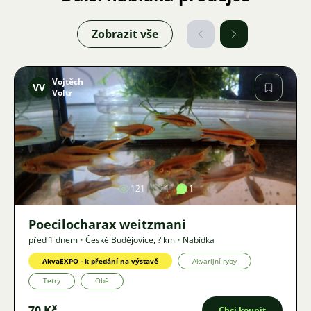
Zobrazit vše
Vojtěch
VV
Voltr
Obrázek
121
1
1
Poecilocharax weitzmani
před 1 dnem
•
České Budějovice
,
? km
•
Nabídka
AkvaEXPO - k předání na výstavě
Akvarijní ryby
Tetry
Obě
70 Kč
Chci koupit