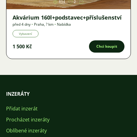
894
2
Akvárium 160l+podstavec+příslušenství
před 4 dny
•
Praha
,
? km
•
Nabídka
Vybavení
1 500 Kč
Chci koupit
INZERÁTY
Přidat inzerát
Procházet inzeráty
Oblíbené inzeráty