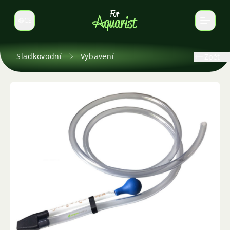
CS
Select language
Sladkovodní
Vybavení
Zpět