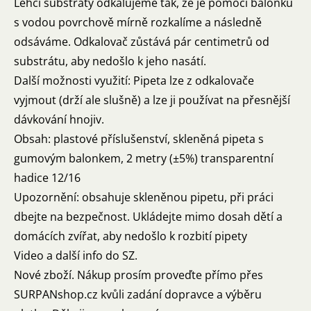
Lehčí substráty odkalujeme tak, že je pomocí balonku
s vodou povrchově mírně rozkalíme a následně
odsáváme. Odkalovač zůstává pár centimetrů od
substrátu, aby nedošlo k jeho nasátí.
Další možnosti využití: Pipeta lze z odkalovače
vyjmout (drží ale slušně) a lze ji používat na přesnější
dávkování hnojiv.
Obsah: plastové příslušenství, skleněná pipeta s
gumovým balonkem, 2 metry (±5%) transparentní
hadice 12/16
Upozornění: obsahuje skleněnou pipetu, při práci
dbejte na bezpečnost. Ukládejte mimo dosah dětí a
domácích zvířat, aby nedošlo k rozbití pipety
Video a další info do SZ.
Nové zboží. Nákup prosím proveďte přímo přes
SURPANshop.cz kvůli zadání dopravce a výběru