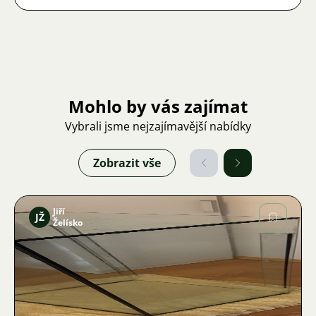
Mohlo by vás zajímat
Vybrali jsme nejzajímavější nabídky
Zobrazit vše
Jiří
JŽ
Želísko
Obrázek