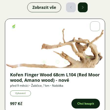
Zobrazit vše
Jiří
Fojtík
Obrázek
3412
2
Kořen Finger Wood 68cm L104 (Red Moor
wood, Amano wood) - nové
před 9 měsíci
•
Žabčice
,
? km
•
Nabídka
Vybavení
997 Kč
Chci koupit