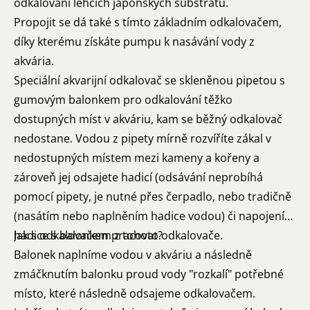
odkalování lehčích japonských substrátů.
Propojit se dá také s tímto základním odkalovačem,
díky kterému získáte pumpu k nasávání vody z
akvária.
Speciální akvarijní odkalovač se skleněnou pipetou s
gumovým balonkem pro odkalování těžko
dostupných míst v akváriu, kam se běžný odkalovač
nedostane. Vodou z pipety mírně rozvíříte zákal v
nedostupných místem mezi kameny a kořeny a
zároveň jej odsajete hadicí (odsávání neprobíhá
pomocí pipety, je nutné přes čerpadlo, nebo tradičně
(nasátím nebo naplněním hadice vodou) či napojením
hadice s balonkem z tohoto odkalovače.
Jak s odkalovačem pracovat?
Balonek naplníme vodou v akváriu a následně
zmáčknutím balonku proud vody "rozkalí" potřebné
místo, které následně odsajeme odkalovačem.