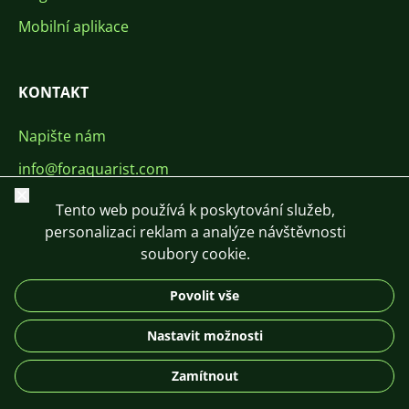
Mobilní aplikace
KONTAKT
Napište nám
info@foraquarist.com
Zavřít
+420 603 449 602
Tento web používá k poskytování služeb,
personalizaci reklam a analýze návštěvnosti
soubory cookie.
Povolit vše
CS
SK
EN
PL
DE
Nastavit možnosti
© 2026 For Aquarist
Zamítnout