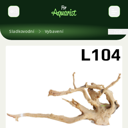
CS
Select language
Sladkovodní
Vybavení
Zpět