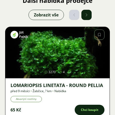
Další nabídka prodejce
Zobrazit vše
Jiří
Fojtík
Obrázek
3270
4
LOMARIOPSIS LINETATA - ROUND PELLIA
před 9 měsíci
•
Žabčice
,
? km
•
Nabídka
Akvarijní rostliny
65 Kč
Chci koupit