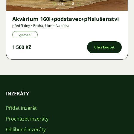
968
2
Akvárium 160l+podstavec+příslušenství
před 5 dny
•
Praha
,
? km
•
Nabídka
Vybavení
1 500 Kč
Chci koupit
INZERÁTY
Přidat inzerát
Procházet inzeráty
Oblíbené inzeráty