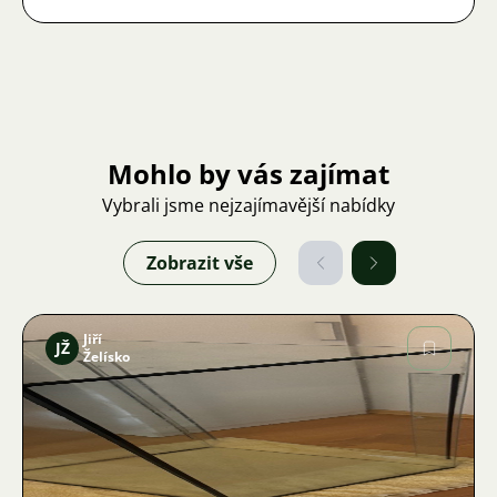
Mohlo by vás zajímat
Vybrali jsme nejzajímavější nabídky
Zobrazit vše
Jiří
JŽ
Želísko
Obrázek