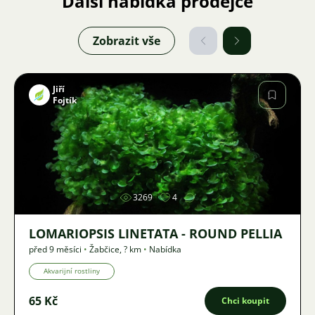
Další nabídka prodejce
Zobrazit vše
Jiří
Fojtík
Obrázek
3269
4
LOMARIOPSIS LINETATA - ROUND PELLIA
před 9 měsíci
•
Žabčice
,
? km
•
Nabídka
Akvarijní rostliny
65 Kč
Chci koupit