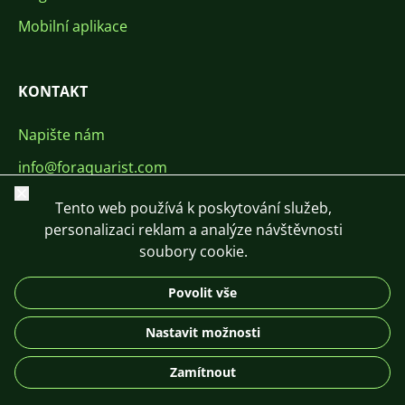
Mobilní aplikace
KONTAKT
Napište nám
info@foraquarist.com
Zavřít
+420 603 449 602
Tento web používá k poskytování služeb,
personalizaci reklam a analýze návštěvnosti
soubory cookie.
Povolit vše
CS
SK
EN
PL
DE
Nastavit možnosti
© 2026 For Aquarist
Zamítnout