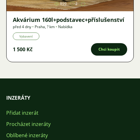
899
2
Akvárium 160l+podstavec+příslušenství
před 4 dny
•
Praha
,
? km
•
Nabídka
Vybavení
1 500 Kč
Chci koupit
INZERÁTY
Přidat inzerát
Procházet inzeráty
Oblíbené inzeráty