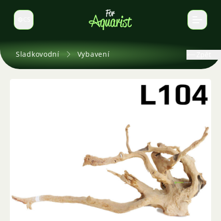
CS
Select language
Sladkovodní
Vybavení
Zpět