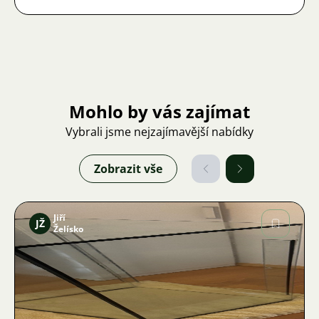
Mohlo by vás zajímat
Vybrali jsme nejzajímavější nabídky
Zobrazit vše
Jiří
JŽ
Želísko
Obrázek