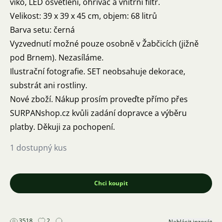
víko, LED osvětlení, ohřívač a vnitřní filtr.
Velikost: 39 x 39 x 45 cm, objem: 68 litrů
Barva setu: černá
Vyzvednutí možné pouze osobně v Žabčicích (jižně
pod Brnem). Nezasíláme.
Ilustrační fotografie. SET neobsahuje dekorace,
substrát ani rostliny.
Nové zboží. Nákup prosím proveďte přímo přes
SURPANshop.cz kvůli zadání dopravce a výběru
platby. Děkuji za pochopení.
1 dostupný kus
Chci koupit
3518
2
Nahlásit inzerát