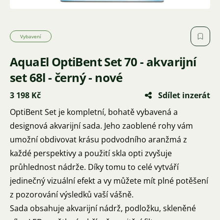
Vybavení
AquaEl OptiBent Set 70 - akvarijní
set 68l - černý - nové
3 198 Kč
Sdílet inzerát
OptiBent Set je kompletní, bohatě vybavená a
designová akvarijní sada. Jeho zaoblené rohy vám
umožní obdivovat krásu podvodního aranžmá z
každé perspektivy a použití skla opti zvyšuje
průhlednost nádrže. Díky tomu to celé vytváří
jedinečný vizuální efekt a vy můžete mít plné potěšení
z pozorování výsledků vaší vášně.
Sada obsahuje akvarijní nádrž, podložku, skleněné