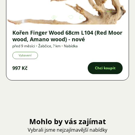
3426
2
Kořen Finger Wood 68cm L104 (Red Moor
wood, Amano wood) - nové
před 9 měsíci
•
Žabčice
,
? km
•
Nabídka
Vybavení
997 Kč
Chci koupit
Mohlo by vás zajímat
Vybrali jsme nejzajímavější nabídky