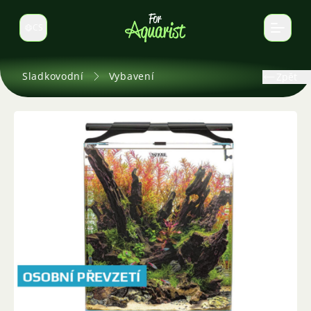
CS
Select language
Sladkovodní
Vybavení
Zpět