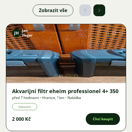
Zobrazit vše
Jan
JH
Heger
Obrázek
61
Akvarijní filtr eheim professionel 4+ 350
před 7 hodinami
•
Hranice
,
? km
•
Nabídka
Vybavení
2 000 Kč
Chci koupit