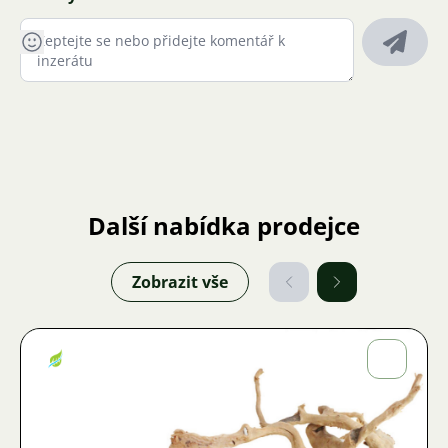
Další nabídka prodejce
Zobrazit vše
Jiří
Fojtík
Obrázek