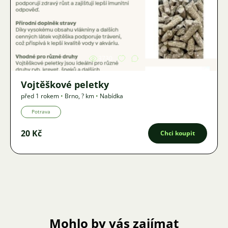
Obrázek
3730
Vojtěškové peletky
před 1 rokem
•
Brno
,
? km
•
Nabídka
Potrava
20 Kč
Chci koupit
Mohlo by vás zajímat