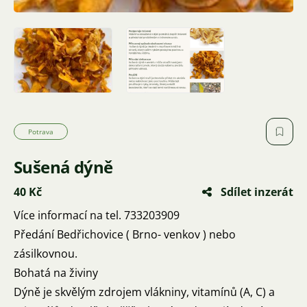
Potrava
Sušená dýně
40 Kč
Sdílet inzerát
Více informací na tel. 733203909
Předání Bedřichovice ( Brno- venkov ) nebo
zásilkovnou.
Bohatá na živiny
Dýně je skvělým zdrojem vlákniny, vitamínů (A, C) a