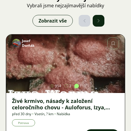
Vybrali jsme nejzajímavější nabídky
Zobrazit vše
Josef
Dorňák
Obrázek
954
3
1
Živé krmivo, násady k založení
celoročního chovu - Auloforus, Izya,
Grindal, Roupice, Moina,
před 30 dny
•
Vsetín
,
? km
•
Nabídka
Potrava