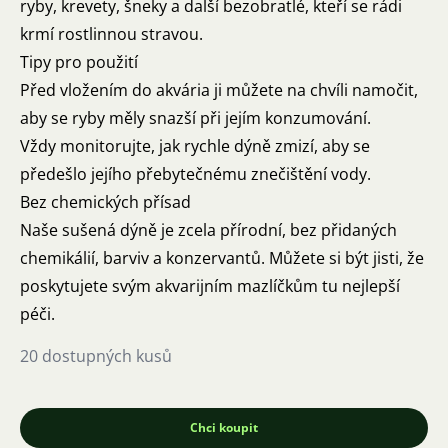
ryby, krevety, šneky a další bezobratlé, kteří se rádi
krmí rostlinnou stravou.
Tipy pro použití
Před vložením do akvária ji můžete na chvíli namočit,
aby se ryby měly snazší při jejím konzumování.
Vždy monitorujte, jak rychle dýně zmizí, aby se
předešlo jejího přebytečnému znečištění vody.
Bez chemických přísad
Naše sušená dýně je zcela přírodní, bez přidaných
chemikálií, barviv a konzervantů. Můžete si být jisti, že
poskytujete svým akvarijním mazlíčkům tu nejlepší
péči.
20 dostupných kusů
Chci koupit