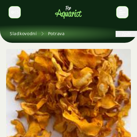
CS
Select language
Sladkovodní
Potrava
Zpět