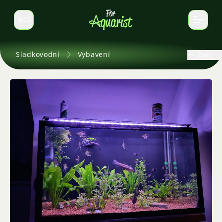
CS
Select language
Sladkovodní
Vybavení
Zpět