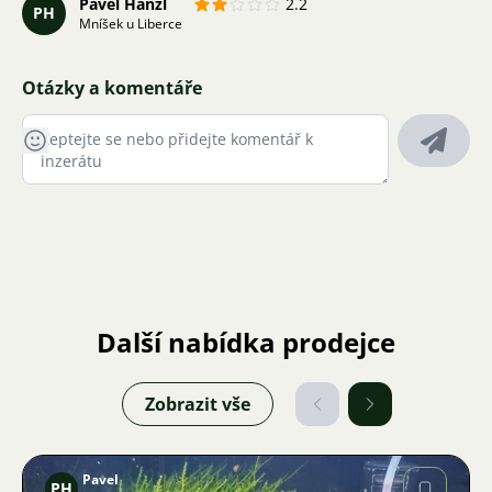
Pavel Hanžl
2.2
PH
Mníšek u Liberce
Otázky a komentáře
Další nabídka prodejce
Zobrazit vše
Pavel
PH