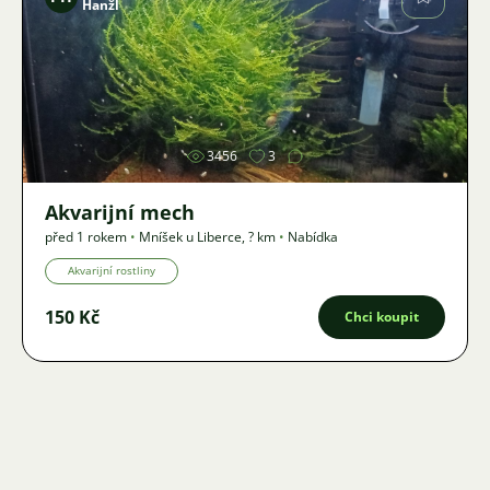
Hanžl
Obrázek
3456
3
Akvarijní mech
před 1 rokem
•
Mníšek u Liberce
,
? km
•
Nabídka
Akvarijní rostliny
150 Kč
Chci koupit