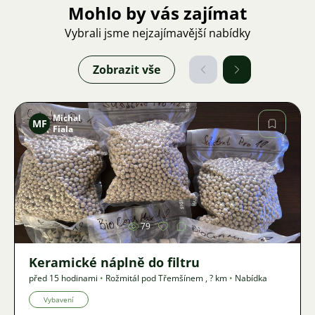
Mohlo by vás zajímat
Vybrali jsme nejzajímavější nabídky
Zobrazit vše
Michal
MF
Fiala
Obrázek
79
Keramické náplně do filtru
před 15 hodinami
•
Rožmitál pod Třemšínem
,
? km
•
Nabídka
Vybavení