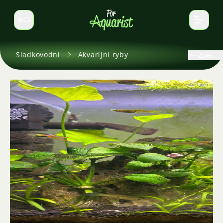
CS
Select language
Sladkovodní
Akvarijní ryby
Zpět