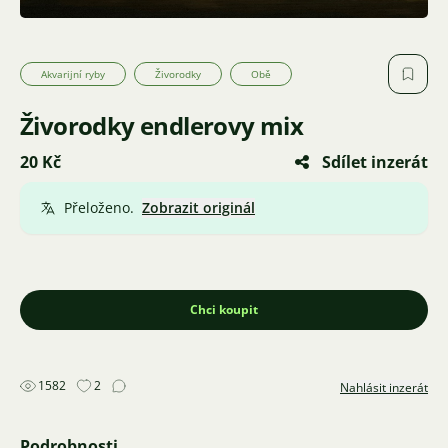
Akvarijní ryby
Živorodky
Obě
Živorodky endlerovy mix
20 Kč
Sdílet inzerát
Přeloženo.
Zobrazit originál
Chci koupit
1582
2
Nahlásit inzerát
Podrobnosti