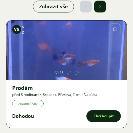
Zobrazit vše
v
VG
g
Obrázek
48
Prodám
před 3 hodinami
•
Brodek u Přerova
,
? km
•
Nabídka
Akvarijní ryby
Dohodou
Chci koupit