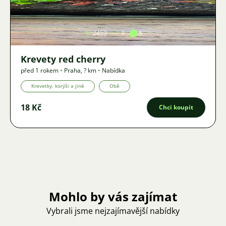
Obrázek
2459
3
5
Krevety red cherry
před 1 rokem
•
Praha
,
? km
•
Nabídka
Krevetky, korýši a jiné
Obě
18 Kč
Chci koupit
Mohlo by vás zajímat
Vybrali jsme nejzajímavější nabídky