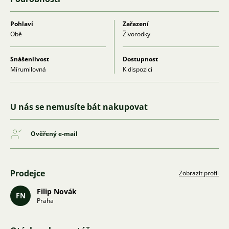
Pohlaví
Zařazení
Obě
Živorodky
Snášenlivost
Dostupnost
Mírumilovná
K dispozici
U nás se nemusíte bát nakupovat
Ověřený e-mail
Prodejce
Zobrazit profil
Filip Novák
FN
Praha