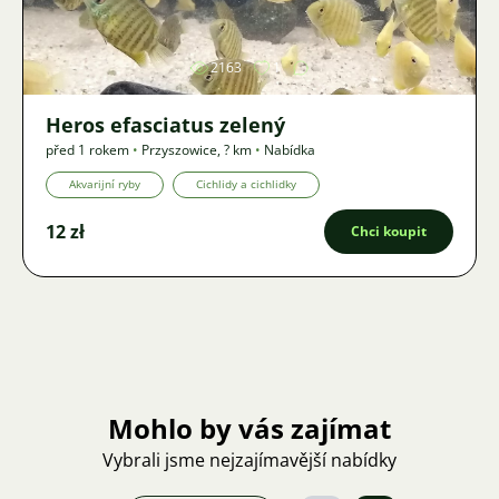
2163
1
Heros efasciatus zelený
před 1 rokem
•
Przyszowice
,
? km
•
Nabídka
Akvarijní ryby
Cichlidy a cichlidky
12 zł
Chci koupit
Mohlo by vás zajímat
Vybrali jsme nejzajímavější nabídky