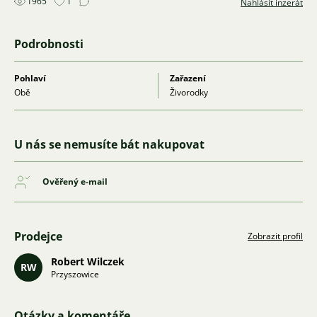
1965
1
Nahlásit inzerát
Podrobnosti
Pohlaví
Zařazení
Obě
Živorodky
U nás se nemusíte bát nakupovat
Ověřený e-mail
Prodejce
Zobrazit profil
Robert Wilczek
RW
Przyszowice
Otázky a komentáře