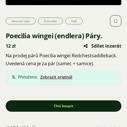
Akvarijní ryby
Živorodky
Obě
Poecilia wingei (endlera) Páry.
12 zł
Sdílet inzerát
Na prodej párů Poecilia wingei Redchestsaddleback.
Uvedená cena je za pár (samec + samice).
Přeloženo.
Zobrazit originál
Chci koupit