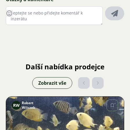
Další nabídka prodejce
Zobrazit vše
Robert
RW
Wilczek
Obrázek