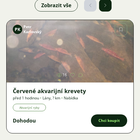
Zobrazit vše
Petr
PK
Karlovský
Obrázek
16
Červené akvarijní krevety
před 1 hodinou
•
Lány
,
? km
•
Nabídka
Akvarijní ryby
Dohodou
Chci koupit