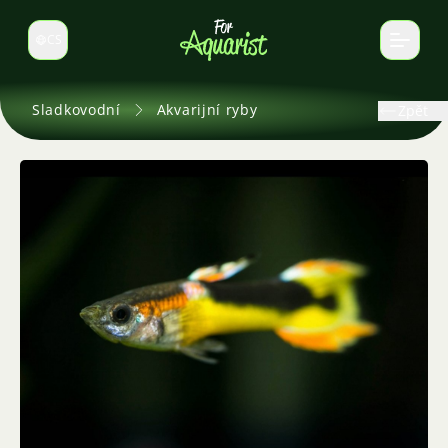
CS
Select language
Sladkovodní
Akvarijní ryby
Zpět