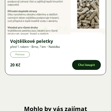
Obrázek
3744
Vojtěškové peletky
před 1 rokem
•
Brno
,
? km
•
Nabídka
Potrava
20 Kč
Chci koupit
Mohlo by vás zajímat