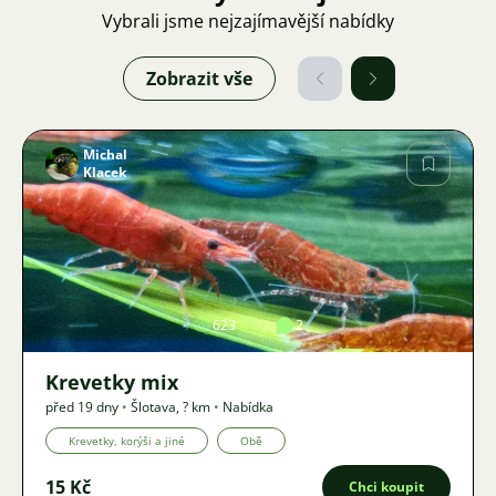
Vybrali jsme nejzajímavější nabídky
Zobrazit vše
Michal
Klacek
Obrázek
623
2
Krevetky mix
před 19 dny
•
Šlotava
,
? km
•
Nabídka
Krevetky, korýši a jiné
Obě
15 Kč
Chci koupit