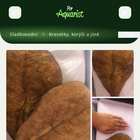
CS
Select language
Sladkovodní
Krevetky, korýši a jiné
Zpět