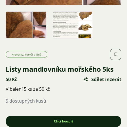
Krevetky, korýši a jiné
Listy mandlovníku mořského 5ks
50 Kč
Sdílet inzerát
V balení 5 ks za 50 kč
5 dostupných kusů
Chci koupit