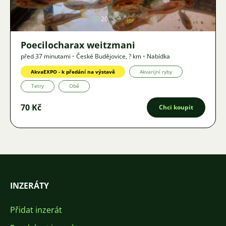
20
Poecilocharax weitzmani
před 37 minutami
•
České Budějovice
,
? km
•
Nabídka
AkvaEXPO - k předání na výstavě
Akvarijní ryby
Tetry
Obě
70 Kč
Chci koupit
INZERÁTY
Přidat inzerát