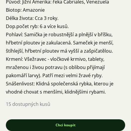
Původ: Jižní Amerika: řeka Cabriales, Venezuela
Biotop: Amazonie
Délka života: Cca 3 roky.
Dop.počet ryb: 6 a více kusů.
Pohlaví: Samička je robustnější a plnější v bříšku,
hřbetní ploutev je zakulacená. Sameček je menší,
štíhlejší, hřbetní ploutev má vyšší a zašpičatělou.
Krmení: Všežravec - vločkové krmivo, tablety,
mraženou i živou potravu (s oblibou přijímají
pakomáří larvy). Patří mezi velmi žravé ryby.
Snášenlivost: Klidná společenská rybka, kterou je
vhodné chovat s menšími, klidnějšími rybami.
15 dostupných kusů
Chci koupit