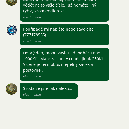
vědět na to vaše číslo...už nemáte jiný
rybky krom endlerek?
před 1 rokem
Popřípadě mi napište nebo zavolejte
(777178565)
před 1 rokem
Dobrý den, mohu zaslat. Při odběru nad
1000Kč . Máte zaslání v ceně , jinak 250Kč.
V ceně je termobox i tepelný sáček a
poštovné .
před 1 rokem
Škoda že jste tak daleko...
před 1 rokem