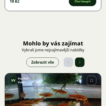
19 Kč
Chci koupit
Mohlo by vás zajímat
Vybrali jsme nejzajímavější nabídky
Zobrazit vše
Vojtěch
VV
Voltr
Obrázek