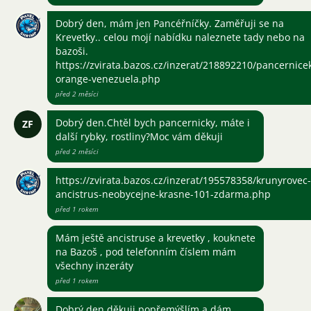
Dobrý den, mám jen Pancéřníčky. Zaměřuji se na
Krevetky.. celou mojí nabídku naleznete tady nebo na
bazoši.
https://zvirata.bazos.cz/inzerat/218892210/pancernice
orange-venezuela.php
před 2 měsíci
Dobrý den.Chtěl bych pancernicky, máte i
ZF
další rybky, rostliny?Moc vám děkuji
před 2 měsíci
https://zvirata.bazos.cz/inzerat/195578358/krunyrovec-
ancistrus-neobycejne-krasne-101-zdarma.php
před 1 rokem
Mám ještě ancistruse a krevetky , kouknete
na Bazoš , pod telefonním číslem mám
všechny inzeráty
před 1 rokem
Dobrý den děkuji popřemýšlím a dám