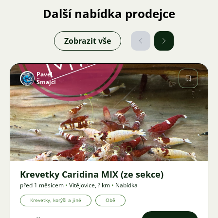
Další nabídka prodejce
Zobrazit vše
Pavel
Šmajcl
Obrázek
1004
Krevetky Caridina MIX (ze sekce)
před 1 měsícem
•
Vitějovice
,
? km
•
Nabídka
Krevetky, korýši a jiné
Obě