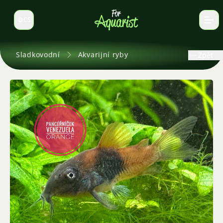
CS
Select language
Sladkovodní
Akvarijní ryby
Zpět