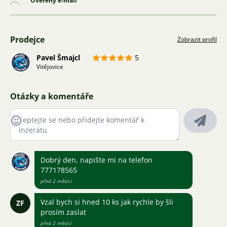
Ověřený e-mail
Prodejce
Zobrazit profil
Pavel Šmajcl
5
Vitějovice
Otázky a komentáře
Dobrý den, napište mi na telefon
777178565
před 2 měsíci
Vzal bych si hned 10 ks jak rychle by šli
ZF
prosím zaslat
před 2 měsíci