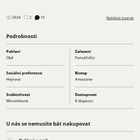
3934
2
10
Nahlásit inzerát
Podrobnosti
Pohlaví
Zařazení
Obě
Pancéřníčci
Sociální preference
Biotop
Hejnová
Amazonie
Snášenlivost
Dostupnost
Mírumilovná
K dispozici
U nás se nemusíte bát nakupovat