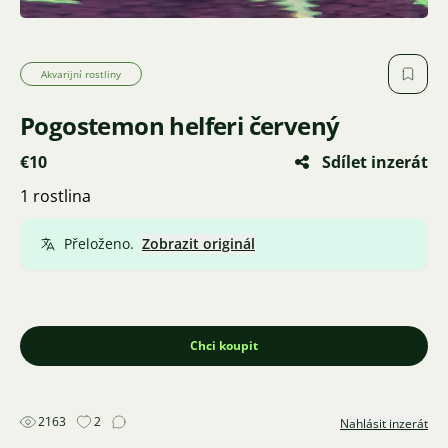
Akvarijní rostliny
Pogostemon helferi červený
€10
Sdílet inzerát
1 rostlina
Přeloženo.
Zobrazit originál
Chci koupit
2163
2
Nahlásit inzerát