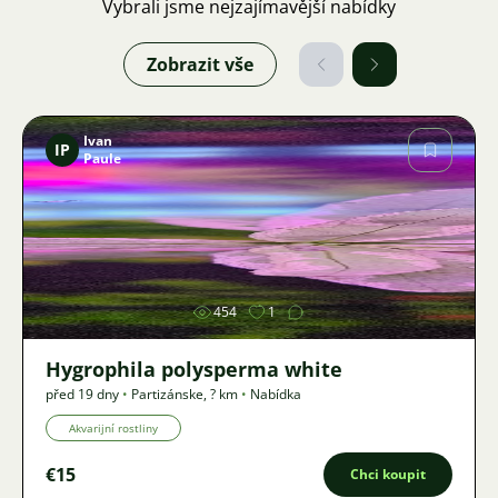
Vybrali jsme nejzajímavější nabídky
Zobrazit vše
Ivan
IP
Paule
Obrázek
454
1
Hygrophila polysperma white
před 19 dny
•
Partizánske
,
? km
•
Nabídka
Akvarijní rostliny
€15
Chci koupit