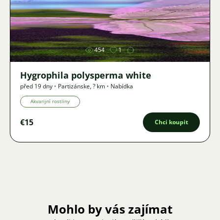
Obrázek
454
1
Hygrophila polysperma white
před 19 dny
•
Partizánske
,
? km
•
Nabídka
Akvarijní rostliny
€15
Chci koupit
Mohlo by vás zajímat