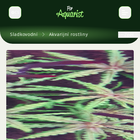
CS
Select language
Sladkovodní
Akvarijní rostliny
Zpět