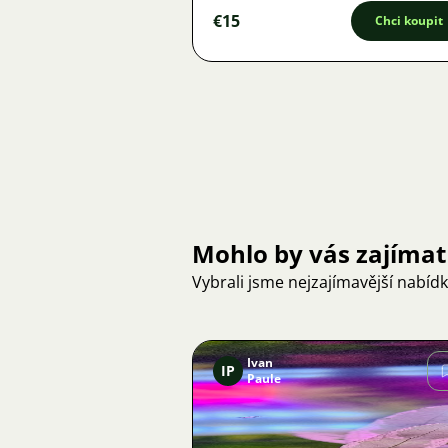
€15
Chci koupit
Mohlo by vás zajímat
Vybrali jsme nejzajímavější nabíd
Ivan
IP
Paule