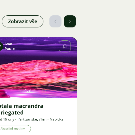
Zobrazit vše
Ivan
P
Paule
Obrázek
409
otala macrandra
ariegated
d 19 dny
•
Partizánske
,
? km
•
Nabídka
Akvarijní rostliny