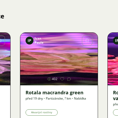
ce
Ivan
IP
I
Paule
Obrázek
402
Rotala macrandra green
R
v
před 19 dny
•
Partizánske
,
? km
•
Nabídka
pře
Akvarijní rostliny