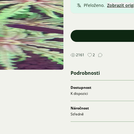
Přeloženo.
Zobrazit orig
2161
2
Podrobnosti
Dostupnost
K dispozici
Náročnost
Středně