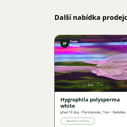
Další nabídka prodej
Ivan
IP
Paule
Obrázek
454
1
Hygrophila polysperma
white
před 19 dny
•
Partizánske
,
? km
•
Nabídka
Akvarijní rostliny