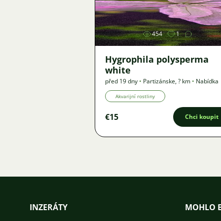
Obrázek
454
1
Hygrophila polysperma
white
před 19 dny
•
Partizánske
,
? km
•
Nabídka
Akvarijní rostliny
€15
Chci koupit
INZERÁTY
MOHLO B