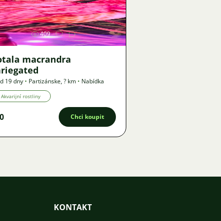
Obrázek
409
otala macrandra
ariegated
d 19 dny
•
Partizánske
,
? km
•
Nabídka
Akvarijní rostliny
0
Chci koupit
KONTAKT