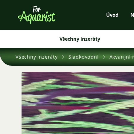
Úvod
N
Všechny inzeráty
Všechny inzeráty
Sladkovodní
Akvarijní 