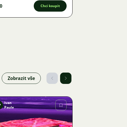
0
Chci koupit
Zobrazit vše
Ivan
P
Paule