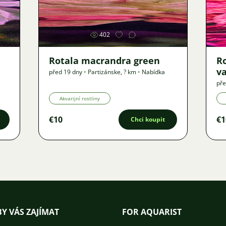
Obrázek
402
Rotala macrandra green
R
v
před 19 dny
•
Partizánske
,
? km
•
Nabídka
pře
Akvarijní rostliny
€10
€1
Chci koupit
Y VÁS ZAJÍMAT
FOR AQUARIST