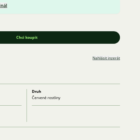
inál
Chci koupit
Nahlásit inzerát
Druh
Červené rostliny