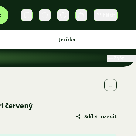
t
Přihlásit
Soukromé zprávy
Košík
Jezírka
Zpět
i červený
Sdílet inzerát