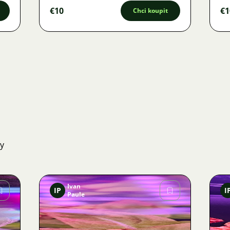
€10
€1
Chci koupit
ky
Ivan
IP
I
Paule