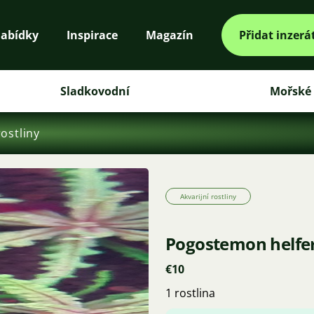
abídky
Inspirace
Magazín
Přidat inzerá
Sladkovodní
Mořské
rostliny
Akvarijní rostliny
Pogostemon helfer
€10
1 rostlina