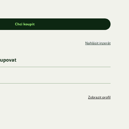
Chci koupit
Nahlásit inzerát
kupovat
Zobrazit profil