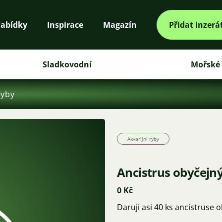
abídky
Inspirace
Magazín
Přidat inzerá
Sladkovodní
Mořské
ryby
Akvarijní ryby
Ancistrus obyčejn
0 Kč
Daruji asi 40 ks ancistruse o