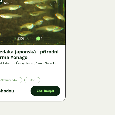
M
Molin
Obrázek
2558
4
1
edaka japonská - přírodní
orma Yonago
ed 1 dnem
•
Český Těšín
,
? km
•
Nabídka
Akvarijní ryby
Obě
ohodou
Chci koupit