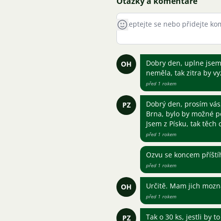
Otázky a komentáře
Dobry den, uplne jsem
OH
neměla, tak zitra by v
před 1 rokem
Dobrý den, prosím vás,
PZ
Brna, bylo by možné po
Jsem z Písku, tak těch
před 1 rokem
Ozvu se koncem příští
před 1 rokem
Určitě. Mam jich mozna 
OH
před 1 rokem
Tak o 30 ks, jestli by 
PZ