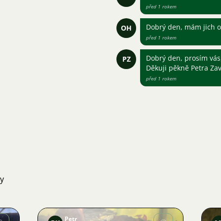
před 1 rokem
Dobrý den, mám jich o
OH
před 1 rokem
Dobrý den, prosím vás
PZ
Děkuji pěkně Petra Za
před 1 rokem
ky
Petr