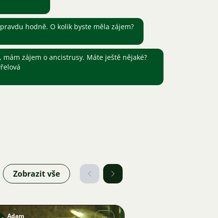
pravdu hodně. O kolik byste měla zájem?
, mám zájem o ancistrusy. Máte ještě nějaké?
vřelová
Zobrazit vše
Adam