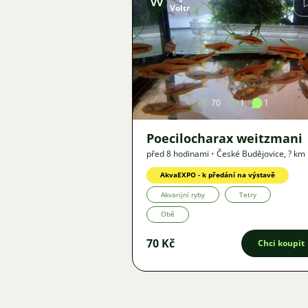
VV
Voltr
Obrázek
70
1
1
Poecilocharax weitzmani
před 8 hodinami
•
České Budějovice
,
? km
Nabídka
AkvaEXPO - k předání na výstavě
Akvarijní ryby
Tetry
Obě
70 Kč
Chci koupit