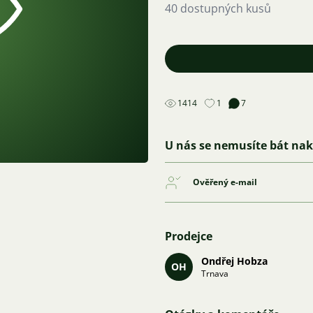
40 dostupných kusů
1414
1
7
U nás se nemusíte bát na
Ověřený e-mail
Prodejce
Ondřej Hobza
OH
Trnava