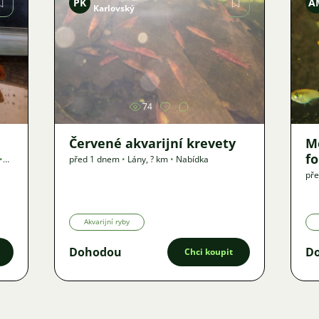
PK
A
Karlovský
Obrázek
74
Červené akvarijní krevety
M
f
•
před 1 dnem
•
Lány
,
? km
•
Nabídka
př
Akvarijní ryby
Dohodou
D
Chci koupit