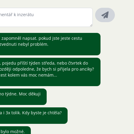
 zapomněl napsat. pokud jste jeste cestu
yzvednuti nebyl problém.
 pojedu příští týden středa, nebo čtvrtek do
zději odpoledne, že bych si přijela pro anciky?
 cest kolem vás moc nemám...
ho týdne. Moc děkuji
i 3x tolik. Kdy byste je chtěla?
to bylo možné.