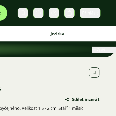
t
Přihlásit
Soukromé zprávy
Košík
Jezírka
Zpět
ý
Sdílet inzerát
byčejného. Velikost 1.5 - 2 cm. Stáří 1 měsíc.