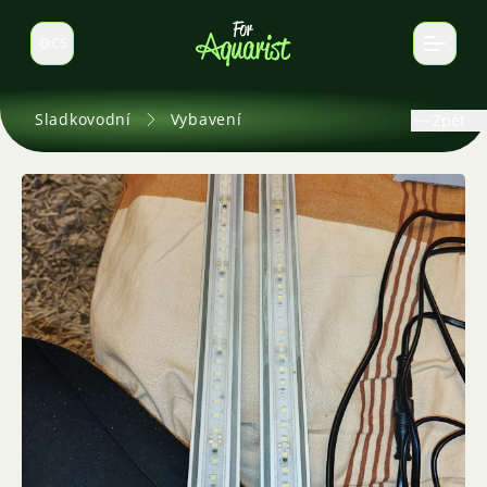
CS
Select language
Sladkovodní
Vybavení
Zpět