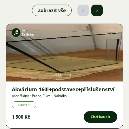
Zobrazit vše
Jiří
JŽ
Želísko
Obrázek
948
2
Akvárium 160l+podstavec+příslušenství
před 5 dny
•
Praha
,
? km
•
Nabídka
Vybavení
1 500 Kč
Chci koupit