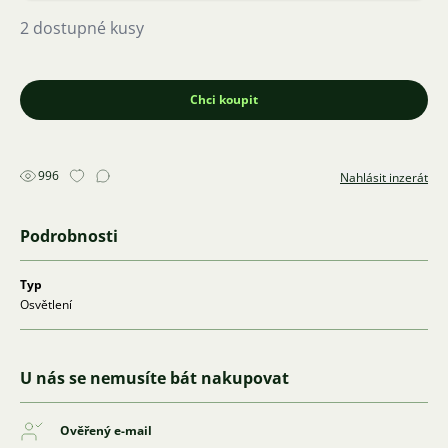
2 dostupné kusy
Chci koupit
996
Nahlásit inzerát
Podrobnosti
Typ
Osvětlení
U nás se nemusíte bát nakupovat
Ověřený e-mail