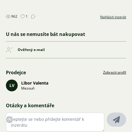
962
1
Nahlásit inzerát
U nás se nemusíte bát nakupovat
Ověřený e-mail
Prodejce
Zobrazit profil
Libor Valenta
LV
Mezouň
Otázky a komentáře