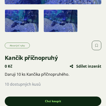
Akvarijní ryby
Kančík příčnopruhý
0 Kč
Sdílet inzerát
Daruji 10 ks Kančika příčnopruhého.
10 dostupných kusů
Chci koupit