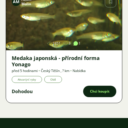
AM
Molin
Obrázek
2451
3
1
Medaka japonská - přírodní forma
Yonago
před 5 hodinami
•
Český Těšín
,
? km
•
Nabídka
Akvarijní ryby
Obě
Dohodou
Chci koupit