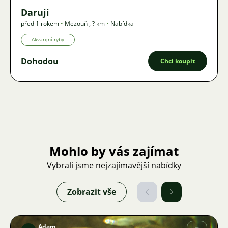
Daruji
před 1 rokem
•
Mezouň
,
? km
•
Nabídka
Akvarijní ryby
Dohodou
Chci koupit
Mohlo by vás zajímat
Vybrali jsme nejzajímavější nabídky
Zobrazit vše
Adam