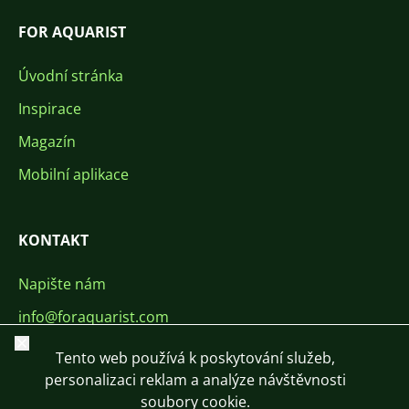
FOR AQUARIST
Úvodní stránka
Inspirace
Magazín
Mobilní aplikace
KONTAKT
Napište nám
info@foraquarist.com
Zavřít
+420 603 449 602
Tento web používá k poskytování služeb,
personalizaci reklam a analýze návštěvnosti
soubory cookie.