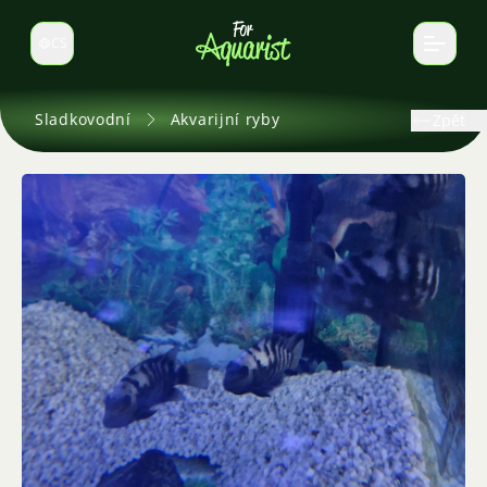
CS
Select language
Sladkovodní
Akvarijní ryby
Zpět