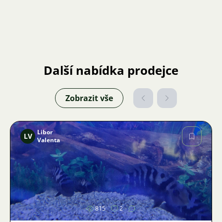
Další nabídka prodejce
Zobrazit vše
Libor
LV
Valenta
Obrázek
815
2