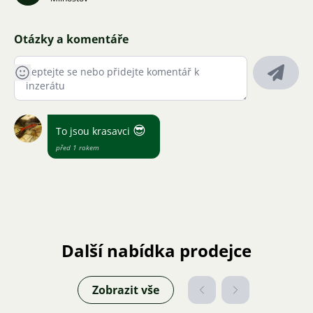
Otázky a komentáře
😎
To jsou krasavci
před 1 rokem
Další nabídka prodejce
Zobrazit vše