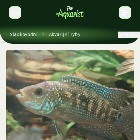
CS
Select language
Sladkovodní
Akvarijní ryby
Zpět