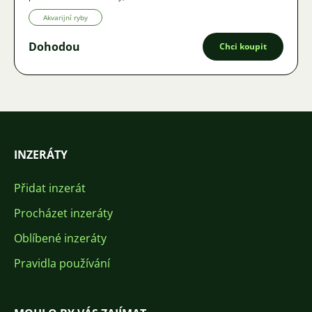
Akvarijní ryby
Dohodou
Chci koupit
INZERÁTY
Přidat inzerát
Procházet inzeráty
Oblíbené inzeráty
Pravidla používání