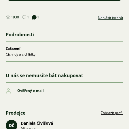
1930
1
1
Nahlásit inzerát
Podrobnosti
Zařazení
Cichlidy a cichlidky
U nás se nemusíte bát nakupovat
Ověřený e-mail
Prodejce
Zobrazit profil
Daniela Čivišová
DČ
Milhostov