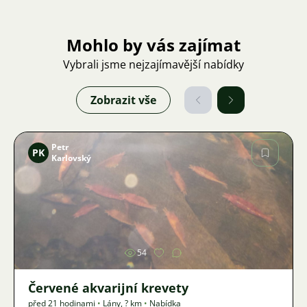
Mohlo by vás zajímat
Vybrali jsme nejzajímavější nabídky
Zobrazit vše
Petr
PK
Karlovský
Obrázek
54
Červené akvarijní krevety
před 21 hodinami
•
Lány
,
? km
•
Nabídka