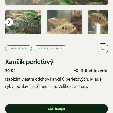
Akvarijní ryby
Cichlidy a cichlidky
Kančík perleťový
30 Kč
Sdílet inzerát
Nabízím vlastní odchov kančíků perleťových. Mladé
ryby, pohlaví ještě neurčím. Velikost 3-4 cm.
Chci koupit