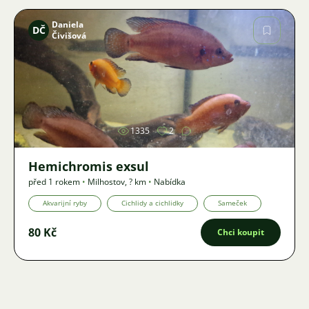
Daniela
DČ
Čivišová
Obrázek
1335
2
Hemichromis exsul
před 1 rokem
•
Milhostov
,
? km
•
Nabídka
Akvarijní ryby
Cichlidy a cichlidky
Sameček
80 Kč
Chci koupit