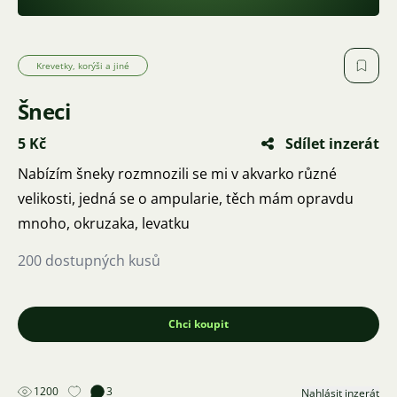
Krevetky, korýši a jiné
Šneci
5 Kč
Sdílet inzerát
Nabízím šneky rozmnozili se mi v akvarko různé
velikosti, jedná se o ampularie, těch mám opravdu
mnoho, okruzaka, levatku
200 dostupných kusů
Chci koupit
1200
3
Nahlásit inzerát