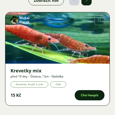
Zobrazit vše
Michal
Klacek
Obrázek
619
2
Krevetky mix
před 19 dny
•
Šlotava
,
? km
•
Nabídka
Krevetky, korýši a jiné
Obě
15 Kč
Chci koupit