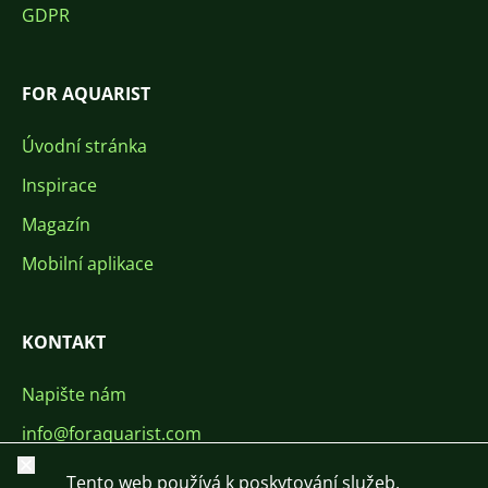
GDPR
FOR AQUARIST
Úvodní stránka
Inspirace
Magazín
Mobilní aplikace
KONTAKT
Napište nám
info@foraquarist.com
Zavřít
+420 603 449 602
Tento web používá k poskytování služeb,