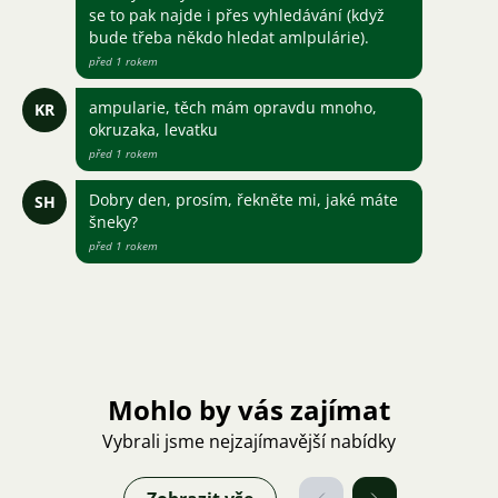
se to pak najde i přes vyhledávání (když
bude třeba někdo hledat amlpulárie).
před 1 rokem
ampularie, těch mám opravdu mnoho,
KR
okruzaka, levatku
před 1 rokem
Dobry den, prosím, řekněte mi, jaké máte
SH
šneky?
před 1 rokem
Mohlo by vás zajímat
Vybrali jsme nejzajímavější nabídky