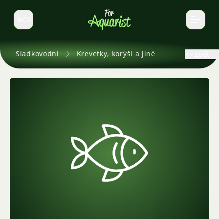
CS
Select language
Sladkovodní
Krevetky, korýši a jiné
Zpět