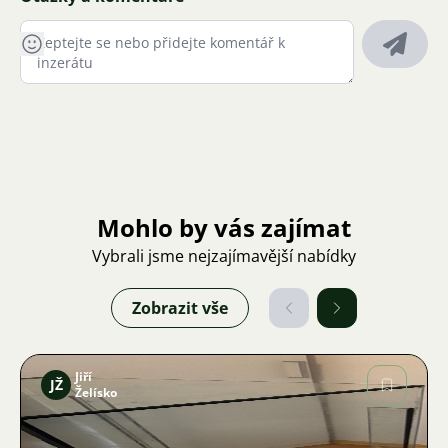
Mohlo by vás zajímat
Vybrali jsme nejzajímavější nabídky
Zobrazit vše
Jiří
JŽ
Želísko