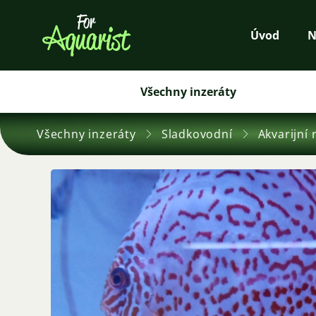
Úvod
N
Všechny inzeráty
Všechny inzeráty
Sladkovodní
Akvarijní 