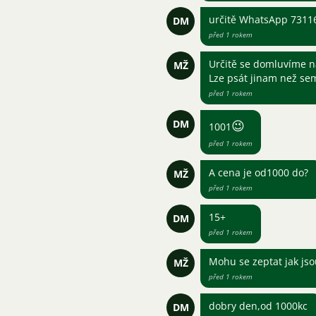
určitě WhatsApp 7311
DM
před 1 rokem
Určitě se domluvíme n
MŽ
Lze psát jinam než se
před 1 rokem
DM
😉
1001
před 1 rokem
A cena je od1000 do?
MŽ
před 1 rokem
15+
DM
před 1 rokem
Mohu se zeptat jak jso
MŽ
před 1 rokem
dobry den,od 1000kc
DM