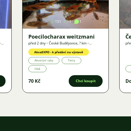
Obrázek
151
1
1
Poecilocharax weitzmani
Če
•
před 2 dny
•
České Budějovice
,
? km
•
pře
Nabídka
AkvaEXPO - k předání na výstavě
Akvarijní ryby
Tetry
Obě
70 Kč
D
Chci koupit