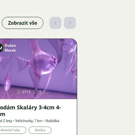
Zobrazit vše
Dušan
M
Marek
Obrázek
3715
3
odám Skaláry 3-4cm 4-
cm
d 2 lety
•
Velichovky
,
? km
•
Nabídka
Akvarijní ryby
Skaláry