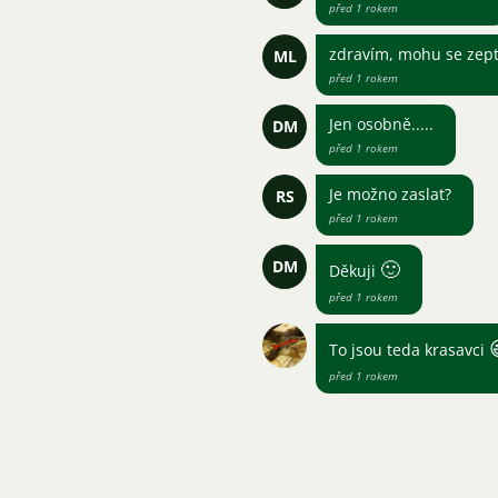
před 1 rokem
zdravím, mohu se zept
ML
před 1 rokem
Jen osobně.....
DM
před 1 rokem
Je možno zaslat?
RS
před 1 rokem
DM
🙂
Děkuji
před 1 rokem
To jsou teda krasavci
před 1 rokem