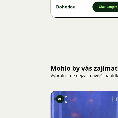
Dohodou
Chci koupit
Mohlo by vás zajímat
Vybrali jsme nejzajímavější nabíd
v
VG
g