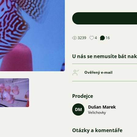
3239
4
16
U nás se nemusíte bát na
Ověřený e-mail
Prodejce
Dušan Marek
DM
Velichovky
Otázky a komentáře