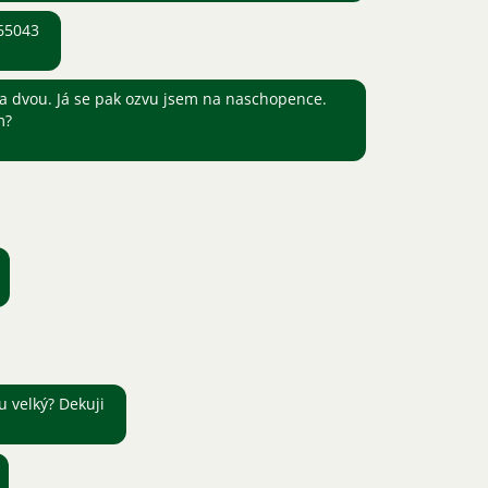
65043
a dvou. Já se pak ozvu jsem na naschopence.
m?
u velký? Dekuji