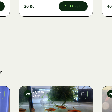
30 Kč
40
Chci koupit
ky
Vojtěch
VV
P
Voltr