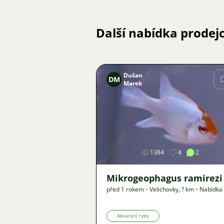
Další nabídka prodej
Dušan
DM
Marek
Obrázek
1384
4
2
Mikrogeophagus ramirezi
před 1 rokem
•
Velichovky
,
? km
•
Nabídka
Akvarijní ryby