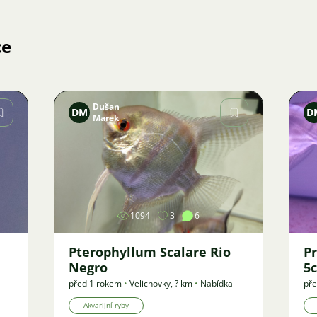
ce
Dušan
DM
D
Marek
Obrázek
1094
3
6
Pterophyllum Scalare Rio
Pr
Negro
5
před 1 rokem
•
Velichovky
,
? km
•
Nabídka
pře
Akvarijní ryby