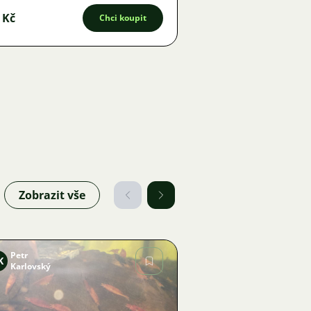
 Kč
Chci koupit
Zobrazit vše
Petr
K
Karlovský