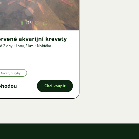
Obrázek
176
rvené akvarijní krevety
d 2 dny
•
Lány
,
? km
•
Nabídka
Akvarijní ryby
ohodou
Chci koupit