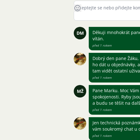
Děkuji mnohokrát pane 
DM
vítán.
před 1 rokem
Dobrý den pane Žáku, 
ho dát u objednávky, a
tam vidět ostatní uživa
před 1 rokem
Pane Marku. Moc Vám d
MŽ
spokojenosti. Ryby jso
a budu se těšit na dal
před 1 rokem
Jen technická poznámk
vám soukromý chat u o
před 1 rokem