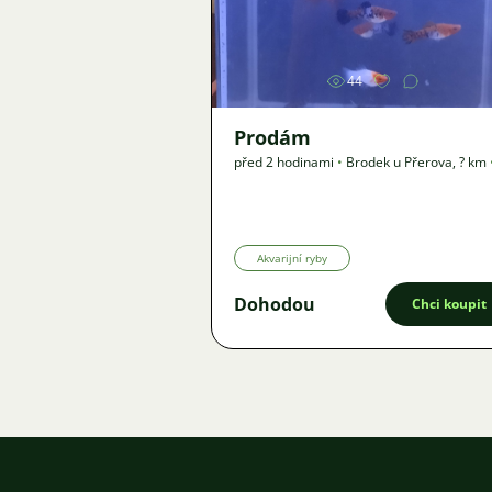
Obrázek
44
Prodám
před 2 hodinami
•
Brodek u Přerova
,
? km
Nabídka
Akvarijní ryby
Dohodou
Chci koupit