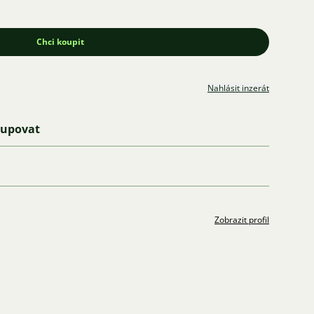
Chci koupit
Nahlásit inzerát
kupovat
Zobrazit profil