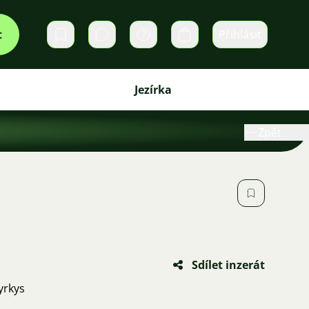
t
Přihlásit
Soukromé zprávy
Košík
Jezírka
Zpět
Sdílet inzerát
yrkys