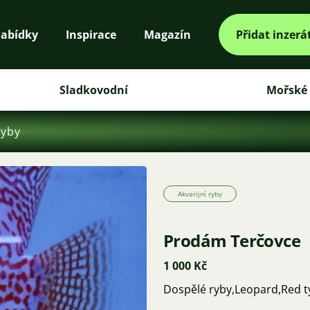
abídky
Inspirace
Magazín
Přidat inzerá
Sladkovodní
Mořské
ryby
Akvarijní ryby
Prodám Terčovce
1 000 Kč
Dospělé ryby,Leopard,Red t